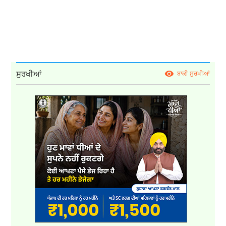
ਸੁਰਖੀਆਂ
ਬਾਕੀ ਸੁਰਖੀਆਂ