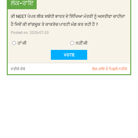
ਲੋਕ-ਰਾਇ
ਕੀ NEET ਪੇਪਰ ਲੀਕ ਸਬੰਧੀ ਭਾਰਤ ਦੇ ਸਿੱਖਿਆ ਮੰਤਰੀ ਨੂੰ ਅਸਤੀਫਾ ਚਾਹੀਦਾ
ਹੈ ਜਿਵੇਂ ਕੀ ਵਾਂਗਚੂਕ ਤੇ ਕਾਕਰੋਚ ਪਾਰਟੀ ਮੰਗ ਕਰ ਰਹੀ ਹੈ ?
Posted on:
2026-07-20
ਹਾਂ ਜੀ
ਨਹੀਂ ਜੀ
ਨਤੀਜੇ ਦੇਖੋ
ਲੋਕ-ਰਾਇ ਦੇ ਪਿਛਲੇ ਨਤੀਜੇ