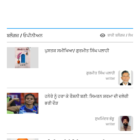
ਬਲੌਗਜ਼ / ਓਪੀਨੀਅਨ
ਬਾਕੀ ਬਲੌਗਜ਼ / ਲੇਖ
ਪੁਸਤਕ ਸਮੀਖਿਆ/ ਗੁਰਮੀਤ ਸਿੰਘ ਪਲਾਹੀ
ਗੁਰਮੀਤ ਸਿੰਘ ਪਲਾਹੀ
writer
ਹਨੇਰੇ ਨੂੰ ਹਰਾ ਕੇ ਰੌਸ਼ਨੀ ਬਣੀ: ਸਿਮਰਨ ਸ਼ਰਮਾ ਦੀ ਦਲੇਰੀ
ਭਰੀ ਦੌੜ
ਸੁਖਮਿੰਦਰ ਭੰਗੂ
writer