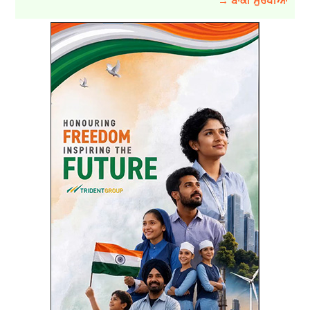
→ ਬਾਕੀ ਸੁਰਖੀਆਂ