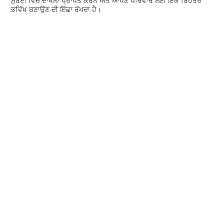
ਮੁੰਬਈ ਵਿੱਚ ਦਾਖਲਾ ਪ੍ਰਾਪਤ ਕਰਨ ਅਤੇ ਆਪਣੇ ਪਰਿਵਾਰ ਲਈ ਇੱਕ ਬਿਹਤਰ
ਭਵਿੱਖ ਬਣਾਉਣ ਦੀ ਇੱਛਾ ਰੱਖਦਾ ਹੈ।