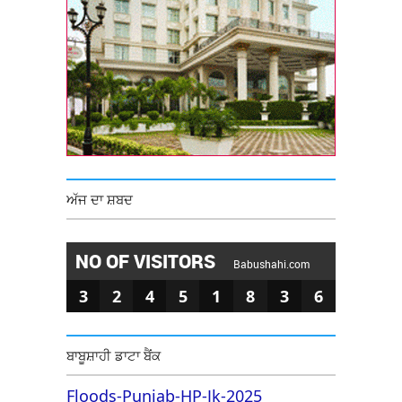
ਅੱਜ ਦਾ ਸ਼ਬਦ
NO OF VISITORS
Babushahi.com
3
2
4
5
1
8
3
6
ਬਾਬੂਸ਼ਾਹੀ ਡਾਟਾ ਬੈਂਕ
Floods-Punjab-HP-Jk-2025