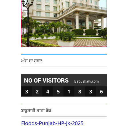
ਅੱਜ ਦਾ ਸ਼ਬਦ
NO OF VISITORS
Babushahi.com
3
2
4
5
1
8
3
6
ਬਾਬੂਸ਼ਾਹੀ ਡਾਟਾ ਬੈਂਕ
Floods-Punjab-HP-Jk-2025