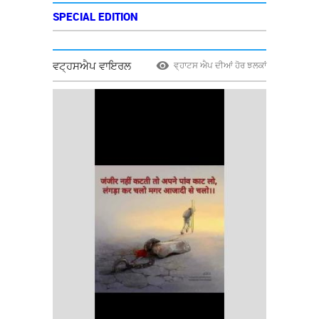
SPECIAL EDITION
ਵਟ੍ਹਸਐਪ ਵਾਇਰਲ
ਵ੍ਹਾਟਸ ਐਪ ਦੀਆਂ ਹੋਰ ਝਲਕਾਂ