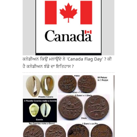
ਕਨੇਡੀਅਨ ਕਿਉਂ ਮਨਾਉਂਦੇ ਨੇ 'Canada Flag Day' ? ਕੀ
ਹੈ ਕਨੇਡੀਅਨ ਝੰਡੇ ਦਾ ਇਤਿਹਾਸ ?