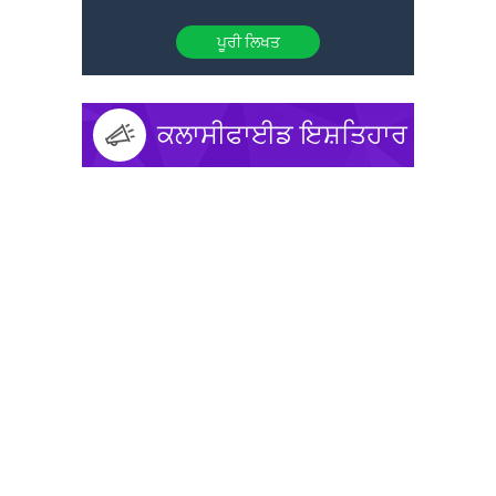
ਪੂਰੀ ਲਿਖਤ
ਕਲਾਸੀਫਾਈਡ ਇਸ਼ਤਿਹਾਰ