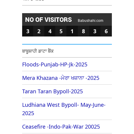
NO OF VISITORS
Babushahi.com
3
2
4
5
1
8
3
6
ਬਾਬੂਸ਼ਾਹੀ ਡਾਟਾ ਬੈਂਕ
Floods-Punjab-HP-Jk-2025
Mera Khazana -ਮੇਰਾ ਖਜ਼ਾਨਾ -2025
Taran Taran Bypoll-2025
Ludhiana West Bypoll- May-June-
2025
Ceasefire -Indo-Pak-War 20025