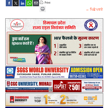
← ਪਿਛੇ ਪਰਤੋ