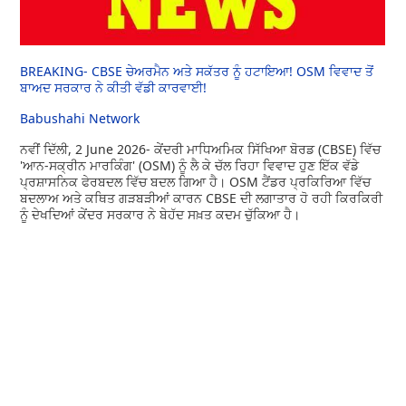
BREAKING- CBSE ਚੇਅਰਮੈਨ ਅਤੇ ਸਕੱਤਰ ਨੂੰ ਹਟਾਇਆ! OSM ਵਿਵਾਦ ਤੋਂ
ਬਾਅਦ ਸਰਕਾਰ ਨੇ ਕੀਤੀ ਵੱਡੀ ਕਾਰਵਾਈ!
Babushahi Network
ਨਵੀਂ ਦਿੱਲੀ, 2 June 2026- ਕੇਂਦਰੀ ਮਾਧਿਅਮਿਕ ਸਿੱਖਿਆ ਬੋਰਡ (CBSE) ਵਿੱਚ
'ਆਨ-ਸਕ੍ਰੀਨ ਮਾਰਕਿੰਗ' (OSM) ਨੂੰ ਲੈ ਕੇ ਚੱਲ ਰਿਹਾ ਵਿਵਾਦ ਹੁਣ ਇੱਕ ਵੱਡੇ
ਪ੍ਰਸ਼ਾਸਨਿਕ ਫੇਰਬਦਲ ਵਿੱਚ ਬਦਲ ਗਿਆ ਹੈ। OSM ਟੈਂਡਰ ਪ੍ਰਕਿਰਿਆ ਵਿੱਚ
ਬਦਲਾਅ ਅਤੇ ਕਥਿਤ ਗੜਬੜੀਆਂ ਕਾਰਨ CBSE ਦੀ ਲਗਾਤਾਰ ਹੋ ਰਹੀ ਕਿਰਕਿਰੀ
ਨੂੰ ਦੇਖਦਿਆਂ ਕੇਂਦਰ ਸਰਕਾਰ ਨੇ ਬੇਹੱਦ ਸਖ਼ਤ ਕਦਮ ਚੁੱਕਿਆ ਹੈ।