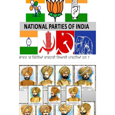
ਭਾਰਤ 'ਚ ਕਿੰਨੀਆਂ ਰਾਸ਼ਟਰੀ ਸਿਆਸੀ ਪਾਰਟੀਆਂ ਹਨ ?