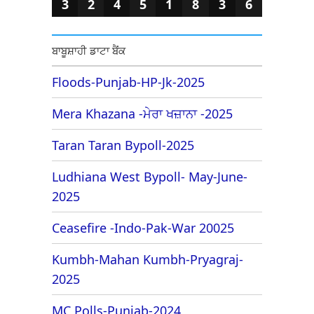
3
2
4
5
1
8
3
6
ਬਾਬੂਸ਼ਾਹੀ ਡਾਟਾ ਬੈਂਕ
Floods-Punjab-HP-Jk-2025
Mera Khazana -ਮੇਰਾ ਖਜ਼ਾਨਾ -2025
Taran Taran Bypoll-2025
Ludhiana West Bypoll- May-June-
2025
Ceasefire -Indo-Pak-War 20025
Kumbh-Mahan Kumbh-Pryagraj-
2025
MC Polls-Punjab-2024