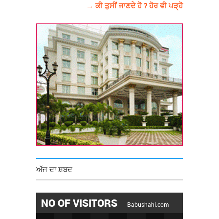
→ ਕੀ ਤੁਸੀਂ ਜਾਣਦੇ ਹੋ ? ਹੋਰ ਵੀ ਪੜ੍ਹੋ
ਅੱਜ ਦਾ ਸ਼ਬਦ
NO OF VISITORS
Babushahi.com