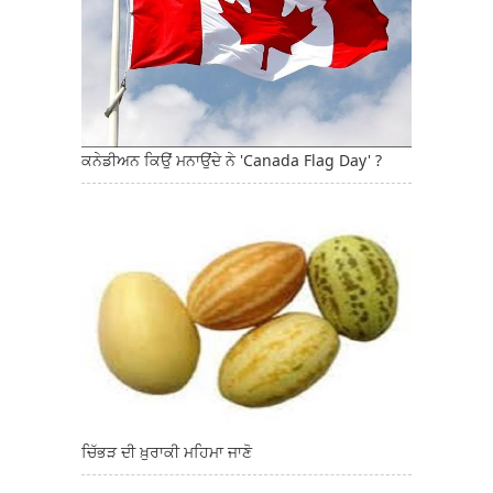
ਕਨੇਡੀਅਨ ਕਿਉਂ ਮਨਾਉਂਦੇ ਨੇ 'Canada Flag Day' ?
ਚਿੱਭੜ ਦੀ ਖ਼ੁਰਾਕੀ ਮਹਿਮਾ ਜਾਣੋ