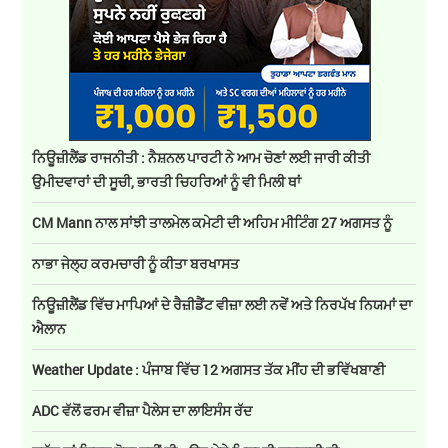
ਨਿਊਜ਼ੀਲੈਂਡ ਰਾਜਨੀਤੀ : ਨੈਸ਼ਨਲ ਪਾਰਟੀ ਨੇ ਆਮ ਚੋਣਾਂ ਲਈ ਜਾਰੀ ਕੀਤੀ
ਉਮੀਦਵਾਰਾਂ ਦੀ ਸੂਚੀ, ਭਾਰਤੀ ਚਿਹਰਿਆਂ ਨੂੰ ਵੀ ਮਿਲੀ ਥਾਂ
CM Mann ਨਾਲ ਸਾਂਝੀ ਤਾਲਮੇਲ ਕਮੇਟੀ ਦੀ ਅਹਿਮ ਮੀਟਿੰਗ 27 ਅਗਸਤ ਨੂੰ
ਨਾਭਾ ਜੇਲ੍ਹ ਕਰਮਚਾਰੀ ਨੂੰ ਕੀਤਾ ਬਰਖਾਸਤ
ਨਿਊਜ਼ੀਲੈਂਡ ਵਿੱਚ ਮਾਪਿਆਂ ਦੇ ਰੈਜ਼ੀਡੈਂਟ ਵੀਜ਼ਾ ਲਈ ਨਵੇਂ ਅਤੇ ਨਿਰਪੱਖ ਨਿਯਮਾਂ ਦਾ
ਐਲਾਨ
Weather Update : ਪੰਜਾਬ ਵਿੱਚ 12 ਅਗਸਤ ਤੱਕ ਮੀਂਹ ਦੀ ਭਵਿੱਖਬਾਣੀ
ADC ਵੱਲੋਂ ਫਰਮ ਵੀਜ਼ਾ ਪੈਲੇਸ ਦਾ ਲਾਇਸੰਸ ਰੱਦ