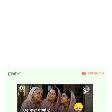
ਸੁਰਖੀਆਂ
ਬਾਕੀ ਸੁਰਖੀਆਂ