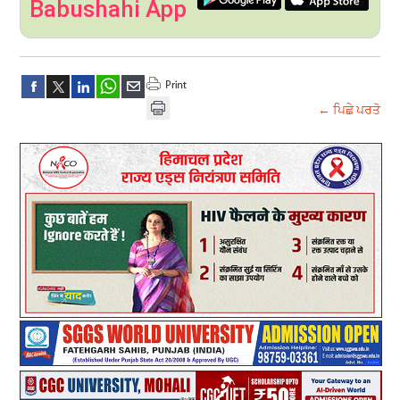
Babushahi App
← ਪਿਛੇ ਪਰਤੋ