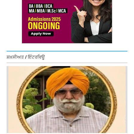
ਸ਼ਖ਼ਸੀਅਤ / ਇੰਟਰਵਿਊ