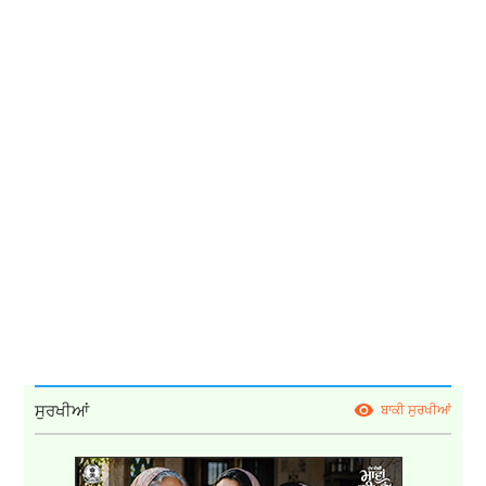
ਸੁਰਖੀਆਂ
ਬਾਕੀ ਸੁਰਖੀਆਂ