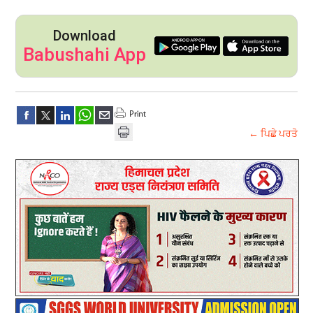
Download
Babushahi App
← ਪਿਛੇ ਪਰਤੋ