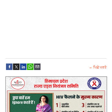
← ਪਿਛੇ ਪਰਤੋ