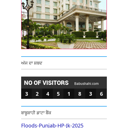
ਅੱਜ ਦਾ ਸ਼ਬਦ
NO OF VISITORS
Babushahi.com
3
2
4
5
1
8
3
6
ਬਾਬੂਸ਼ਾਹੀ ਡਾਟਾ ਬੈਂਕ
Floods-Punjab-HP-Jk-2025