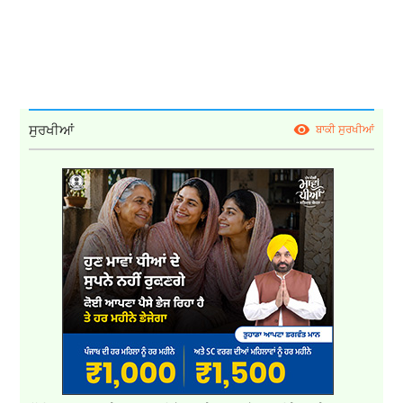
ਸੁਰਖੀਆਂ
ਬਾਕੀ ਸੁਰਖੀਆਂ