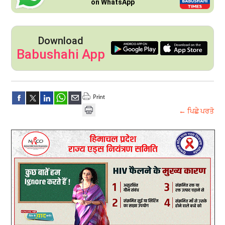
on WhatsApp
Download
Babushahi App
← ਪਿਛੇ ਪਰਤੋ