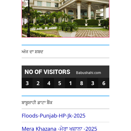
ਅੱਜ ਦਾ ਸ਼ਬਦ
NO OF VISITORS
Babushahi.com
3
2
4
5
1
8
3
6
ਬਾਬੂਸ਼ਾਹੀ ਡਾਟਾ ਬੈਂਕ
Floods-Punjab-HP-Jk-2025
Mera Khazana -ਮੇਰਾ ਖਜ਼ਾਨਾ -2025