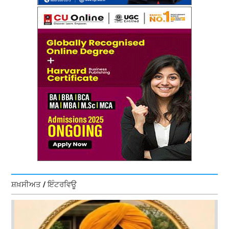
ਸ਼ਖ਼ਸੀਅਤ / ਇੰਟਰਵਿਊ