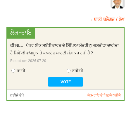
→ ਬਾਕੀ ਬਲੌਗਜ਼ / ਲੇਖ
ਲੋਕ-ਰਾਇ
ਕੀ NEET ਪੇਪਰ ਲੀਕ ਸਬੰਧੀ ਭਾਰਤ ਦੇ ਸਿੱਖਿਆ ਮੰਤਰੀ ਨੂੰ ਅਸਤੀਫਾ ਚਾਹੀਦਾ
ਹੈ ਜਿਵੇਂ ਕੀ ਵਾਂਗਚੂਕ ਤੇ ਕਾਕਰੋਚ ਪਾਰਟੀ ਮੰਗ ਕਰ ਰਹੀ ਹੈ ?
Posted on:
2026-07-20
ਹਾਂ ਜੀ
ਨਹੀਂ ਜੀ
ਨਤੀਜੇ ਦੇਖੋ
ਲੋਕ-ਰਾਇ ਦੇ ਪਿਛਲੇ ਨਤੀਜੇ