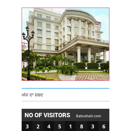
ਅੱਜ ਦਾ ਸ਼ਬਦ
NO OF VISITORS
Babushahi.com
3
2
4
5
1
8
3
6