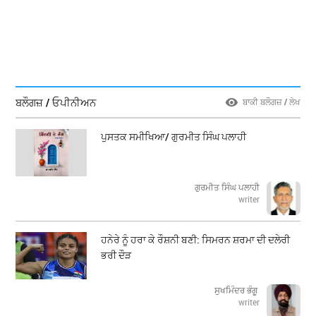
ਬਲੌਗਜ਼ / ਓਪੀਨੀਅਨ
ਬਾਕੀ ਬਲੌਗਜ਼ / ਲੇਖ
ਪੁਸਤਕ ਸਮੀਖਿਆ/ ਗੁਰਮੀਤ ਸਿੰਘ ਪਲਾਹੀ
ਗੁਰਮੀਤ ਸਿੰਘ ਪਲਾਹੀ
writer
ਹਨੇਰੇ ਨੂੰ ਹਰਾ ਕੇ ਰੌਸ਼ਨੀ ਬਣੀ: ਸਿਮਰਨ ਸ਼ਰਮਾ ਦੀ ਦਲੇਰੀ
ਭਰੀ ਦੌੜ
ਸੁਖਮਿੰਦਰ ਭੰਗੂ
writer