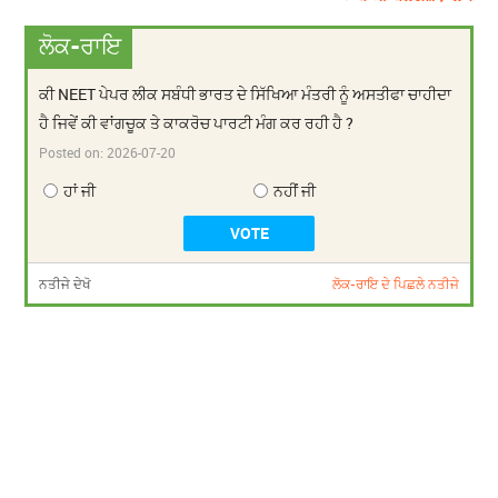
ਲੋਕ-ਰਾਇ
ਕੀ NEET ਪੇਪਰ ਲੀਕ ਸਬੰਧੀ ਭਾਰਤ ਦੇ ਸਿੱਖਿਆ ਮੰਤਰੀ ਨੂੰ ਅਸਤੀਫਾ ਚਾਹੀਦਾ
ਹੈ ਜਿਵੇਂ ਕੀ ਵਾਂਗਚੂਕ ਤੇ ਕਾਕਰੋਚ ਪਾਰਟੀ ਮੰਗ ਕਰ ਰਹੀ ਹੈ ?
Posted on:
2026-07-20
ਹਾਂ ਜੀ
ਨਹੀਂ ਜੀ
ਨਤੀਜੇ ਦੇਖੋ
ਲੋਕ-ਰਾਇ ਦੇ ਪਿਛਲੇ ਨਤੀਜੇ