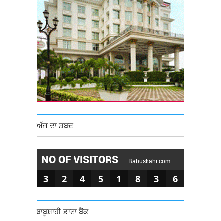
ਅੱਜ ਦਾ ਸ਼ਬਦ
NO OF VISITORS
Babushahi.com
3
2
4
5
1
8
3
6
ਬਾਬੂਸ਼ਾਹੀ ਡਾਟਾ ਬੈਂਕ