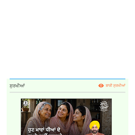
ਸੁਰਖੀਆਂ
ਬਾਕੀ ਸੁਰਖੀਆਂ