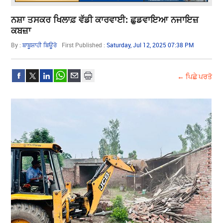
ਨਸ਼ਾ ਤਸਕਰ ਖਿਲਾਫ਼ ਵੱਡੀ ਕਾਰਵਾਈ: ਛੁਡਵਾਇਆ ਨਜਾਇਜ਼
ਕਬਜ਼ਾ
By :
ਬਾਬੂਸ਼ਾਹੀ ਬਿਊਰੋ
First Published :
Saturday, Jul 12, 2025 07:38 PM
← ਪਿਛੇ ਪਰਤੋ