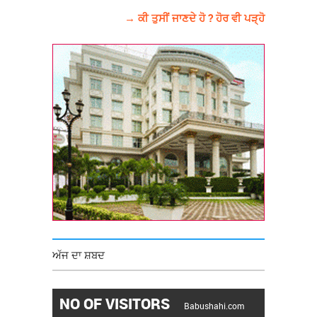
→ ਕੀ ਤੁਸੀਂ ਜਾਣਦੇ ਹੋ ? ਹੋਰ ਵੀ ਪੜ੍ਹੋ
ਅੱਜ ਦਾ ਸ਼ਬਦ
NO OF VISITORS
Babushahi.com