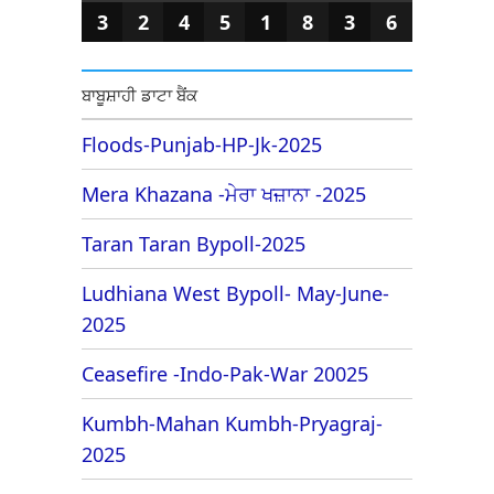
3
2
4
5
1
8
3
6
ਬਾਬੂਸ਼ਾਹੀ ਡਾਟਾ ਬੈਂਕ
Floods-Punjab-HP-Jk-2025
Mera Khazana -ਮੇਰਾ ਖਜ਼ਾਨਾ -2025
Taran Taran Bypoll-2025
Ludhiana West Bypoll- May-June-
2025
Ceasefire -Indo-Pak-War 20025
Kumbh-Mahan Kumbh-Pryagraj-
2025