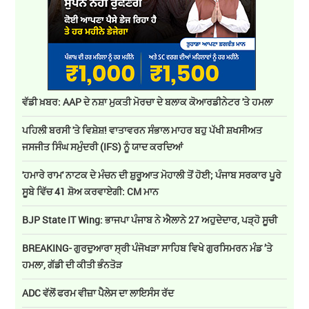
ਵੱਡੀ ਖ਼ਬਰ: AAP ਦੇ ਨਸ਼ਾ ਮੁਕਤੀ ਮੋਰਚਾ ਦੇ ਬਲਾਕ ਕੋਆਰਡੀਨੇਟਰ 'ਤੇ ਹਮਲਾ
ਪਹਿਲੀ ਬਰਸੀ 'ਤੇ ਵਿਸ਼ੇਸ਼! ਵਾਤਾਵਰਨ ਸੰਭਾਲ ਮਾਹਰ ਬਹੁ ਪੱਖੀ ਸ਼ਖਸੀਅਤ
ਜਸਜੀਤ ਸਿੰਘ ਸਮੁੰਦਰੀ (IFS) ਨੂੰ ਯਾਦ ਕਰਦਿਆਂ
'ਹਮਾਰੇ ਰਾਮ' ਨਾਟਕ ਦੇ ਮੰਚਨ ਦੀ ਸ਼ੁਰੂਆਤ ਮੋਹਾਲੀ ਤੋਂ ਹੋਈ; ਪੰਜਾਬ ਸਰਕਾਰ ਪੂਰੇ
ਸੂਬੇ ਵਿੱਚ 41 ਸ਼ੋਅ ਕਰਵਾਏਗੀ: CM ਮਾਨ
BJP State IT Wing: ਭਾਜਪਾ ਪੰਜਾਬ ਨੇ ਐਲਾਨੇ 27 ਅਹੁਦੇਦਾਰ, ਪੜ੍ਹੋ ਸੂਚੀ
BREAKING- ਗੁਰਦੁਆਰਾ ਸ੍ਰੀ ਪੰਜੋਖੜਾ ਸਾਹਿਬ ਵਿਖੇ ਗੁਰਸਿਮਰਨ ਮੰਡ ’ਤੇ
ਹਮਲਾ, ਗੱਡੀ ਦੀ ਕੀਤੀ ਭੰਨਤੋੜ
ADC ਵੱਲੋਂ ਫਰਮ ਵੀਜ਼ਾ ਪੈਲੇਸ ਦਾ ਲਾਇਸੰਸ ਰੱਦ