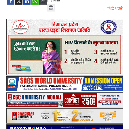
← ਪਿਛੇ ਪਰਤੋ