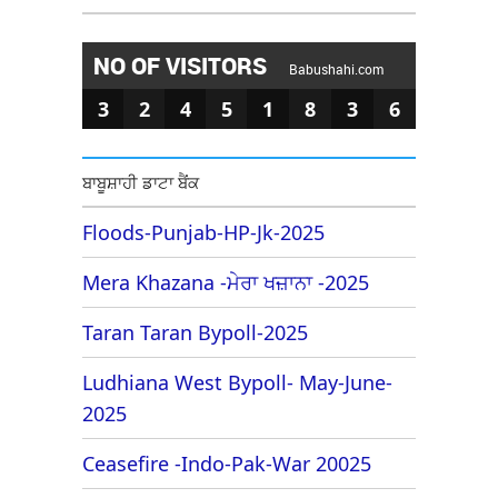
NO OF VISITORS
Babushahi.com
3
2
4
5
1
8
3
6
ਬਾਬੂਸ਼ਾਹੀ ਡਾਟਾ ਬੈਂਕ
Floods-Punjab-HP-Jk-2025
Mera Khazana -ਮੇਰਾ ਖਜ਼ਾਨਾ -2025
Taran Taran Bypoll-2025
Ludhiana West Bypoll- May-June-
2025
Ceasefire -Indo-Pak-War 20025