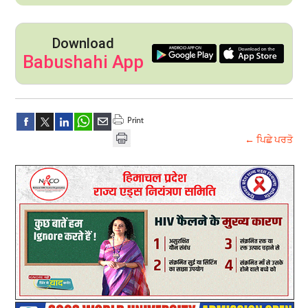
Download
Babushahi App
← ਪਿਛੇ ਪਰਤੋ