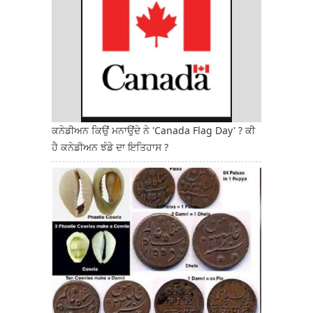
ਕਨੇਡੀਅਨ ਕਿਉਂ ਮਨਾਉਂਦੇ ਨੇ 'Canada Flag Day' ? ਕੀ
ਹੈ ਕਨੇਡੀਅਨ ਝੰਡੇ ਦਾ ਇਤਿਹਾਸ ?