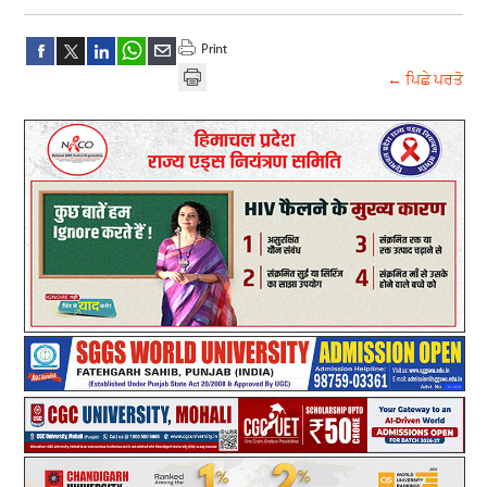
← ਪਿਛੇ ਪਰਤੋ