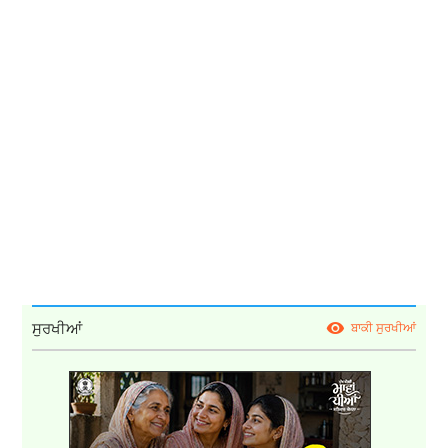
ਸੁਰਖੀਆਂ
ਬਾਕੀ ਸੁਰਖੀਆਂ