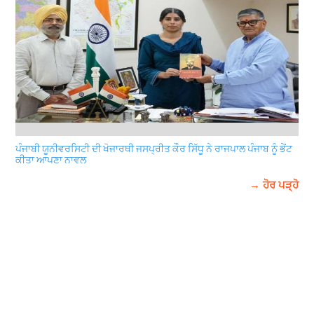
ਪੰਜਾਬੀ ਯੂਨੀਵਰਸਿਟੀ ਦੀ ਖੋਜਾਰਥੀ ਜਸਪ੍ਰੀਤ ਕੌਰ ਸਿੱਧੂ ਨੇ ਰਾਜਪਾਲ ਪੰਜਾਬ ਨੂੰ ਭੇਂਟ
ਕੀਤਾ ਆਪਣਾ ਨਾਵਲ
→ ਹੋਰ ਪੜ੍ਹੋ