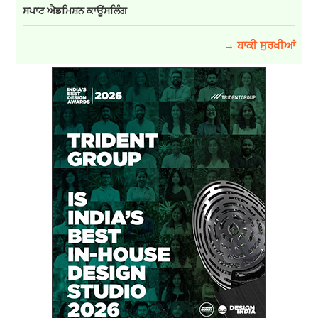
ਸਪਾਟ ਐਡਮਿਸ਼ਨ ਕਾਊਂਸਲਿੰਗ
→ ਬਾਕੀ ਸੁਰਖੀਆਂ