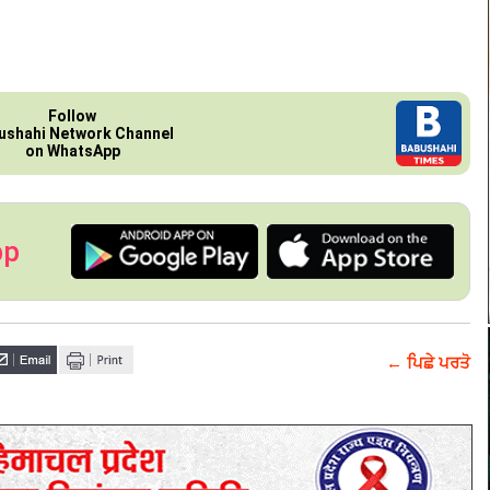
Follow
ushahi Network Channel
on WhatsApp
pp
← ਪਿਛੇ ਪਰਤੋ