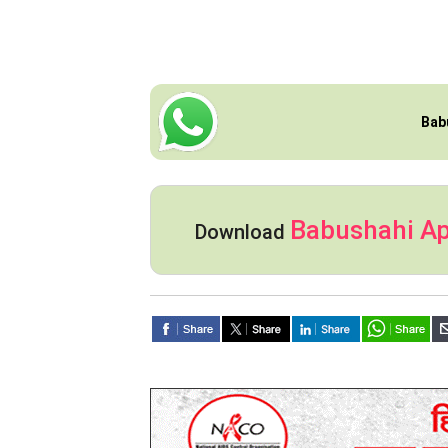
Bab
Babushahi A
Download