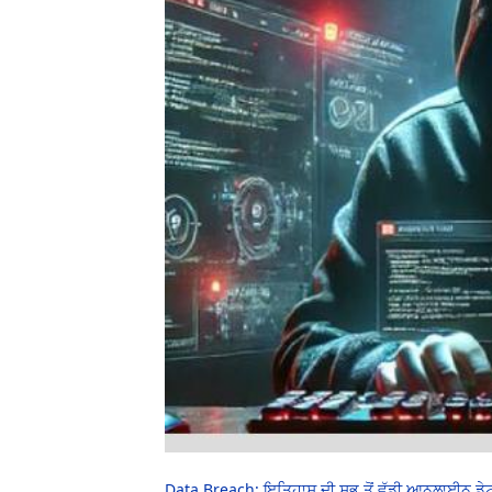
Data Breach: ਇਤਿਹਾਸ ਦੀ ਸਭ ਤੋਂ ਵੱਡੀ ਆਨਲਾਈਨ ਡੇਟਾ