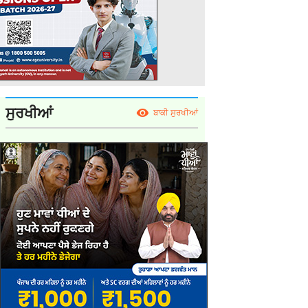
ਸੁਰਖੀਆਂ
ਬਾਕੀ ਸੁਰਖੀਆਂ