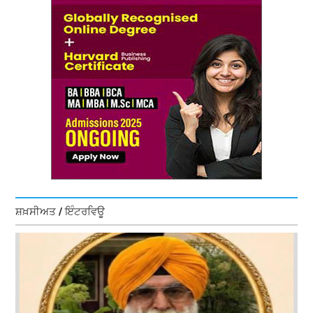
ਸ਼ਖ਼ਸੀਅਤ / ਇੰਟਰਵਿਊ