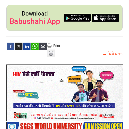
Download
Babushahi App
← ਪਿਛੇ ਪਰਤੋ