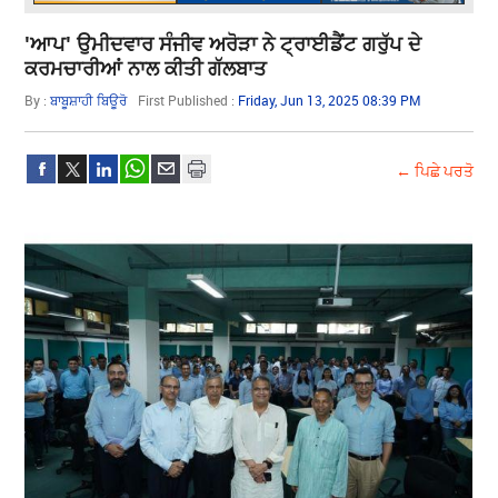
'ਆਪ' ਉਮੀਦਵਾਰ ਸੰਜੀਵ ਅਰੋੜਾ ਨੇ ਟ੍ਰਾਈਡੈਂਟ ਗਰੁੱਪ ਦੇ
ਕਰਮਚਾਰੀਆਂ ਨਾਲ ਕੀਤੀ ਗੱਲਬਾਤ
By :
ਬਾਬੂਸ਼ਾਹੀ ਬਿਊਰੋ
First Published :
Friday, Jun 13, 2025 08:39 PM
← ਪਿਛੇ ਪਰਤੋ