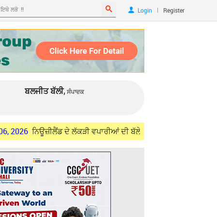
|
Login
Register
ਬਲਜੀਤ ਬੱਲੀ,
ਸੰਪਾਦਕ
ਿਊਜ਼ੀਲੈਂਡ ਦੇ ਲੱਕੜੀ ਵਪਾਰੀਆਂ ਦੀ ਬੱਲੇ-ਬੱਲੇ
Aug 06, 2026
ਚੰਡੀਗੜ੍