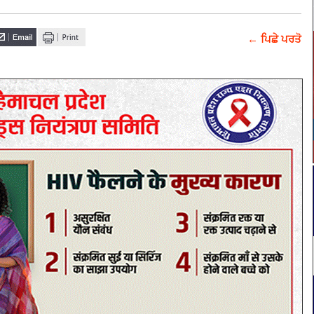
← ਪਿਛੇ ਪਰਤੋ