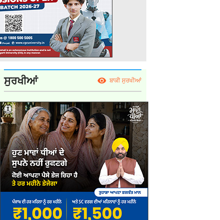
ਸੁਰਖੀਆਂ
ਬਾਕੀ ਸੁਰਖੀਆਂ