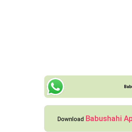
Bab
Babushahi A
Download