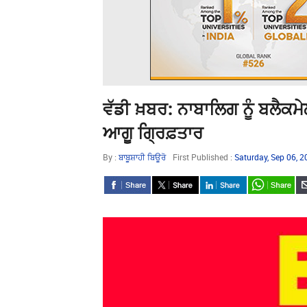
ਵੱਡੀ ਖ਼ਬਰ: ਨਾਬਾਲਿਗ ਨੂੰ ਬਲੈਕ
ਆਗੂ ਗ੍ਰਿਫ਼ਤਾਰ
By :
ਬਾਬੂਸ਼ਾਹੀ ਬਿਊਰੋ
First Published :
Saturday, Sep 06, 