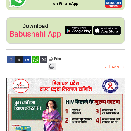
on WhatsApp
Download
Babushahi App
← ਪਿਛੇ ਪਰਤੋ