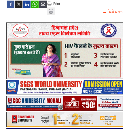
← ਪਿਛੇ ਪਰਤੋ