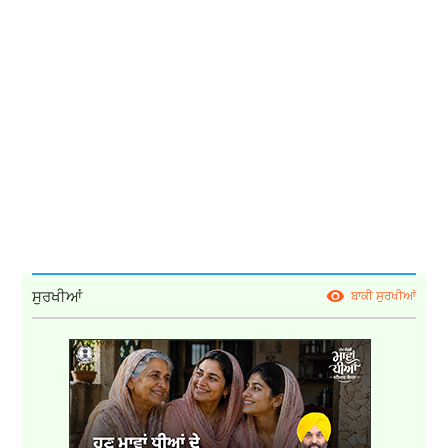
ਸੁਰਖੀਆਂ
ਬਾਕੀ ਸੁਰਖੀਆਂ