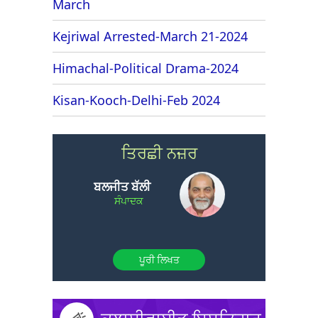
March
Kejriwal Arrested-March 21-2024
Himachal-Political Drama-2024
Kisan-Kooch-Delhi-Feb 2024
ਤਿਰਛੀ ਨਜ਼ਰ
ਬਲਜੀਤ ਬੱਲੀ
ਸੰਪਾਦਕ
ਪੂਰੀ ਲਿਖਤ