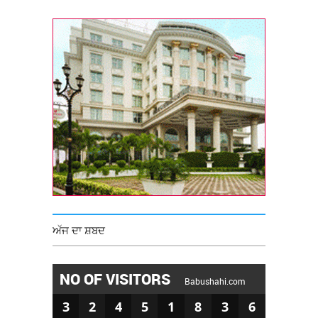
ਅੱਜ ਦਾ ਸ਼ਬਦ
NO OF VISITORS
Babushahi.com
3
2
4
5
1
8
3
6