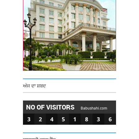
ਅੱਜ ਦਾ ਸ਼ਬਦ
NO OF VISITORS
Babushahi.com
3
2
4
5
1
8
3
6