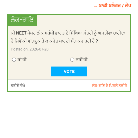
→ ਬਾਕੀ ਬਲੌਗਜ਼ / ਲੇਖ
ਲੋਕ-ਰਾਇ
ਕੀ NEET ਪੇਪਰ ਲੀਕ ਸਬੰਧੀ ਭਾਰਤ ਦੇ ਸਿੱਖਿਆ ਮੰਤਰੀ ਨੂੰ ਅਸਤੀਫਾ ਚਾਹੀਦਾ
ਹੈ ਜਿਵੇਂ ਕੀ ਵਾਂਗਚੂਕ ਤੇ ਕਾਕਰੋਚ ਪਾਰਟੀ ਮੰਗ ਕਰ ਰਹੀ ਹੈ ?
Posted on:
2026-07-20
ਹਾਂ ਜੀ
ਨਹੀਂ ਜੀ
ਨਤੀਜੇ ਦੇਖੋ
ਲੋਕ-ਰਾਇ ਦੇ ਪਿਛਲੇ ਨਤੀਜੇ