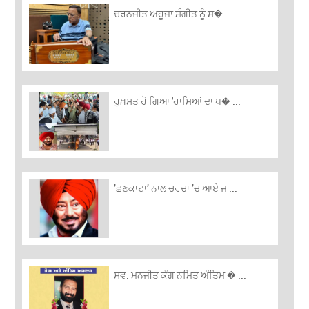
ਚਰਨਜੀਤ ਅਹੂਜਾ ਸੰਗੀਤ ਨੂੰ ਸ� ...
ਰੁਖ਼ਸਤ ਹੋ ਗਿਆ 'ਹਾਸਿਆਂ ਦਾ ਪ� ...
’ਛਣਕਾਟਾ’ ਨਾਲ ਚਰਚਾ ’ਚ ਆਏ ਜ ...
ਸਵ. ਮਨਜੀਤ ਕੰਗ ਨਮਿਤ ਅੰਤਿਮ � ...