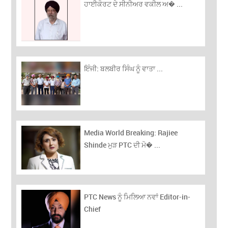
ਹਾਈਕੋਰਟ ਦੇ ਸੀਨੀਅਰ ਵਕੀਲ ਅ� ...
ਇੰਜੀ: ਬਲਬੀਰ ਸਿੰਘ ਨੂੰ ਵਾਤਾ ...
Media World Breaking: Rajiee
Shinde ਮੁੜ PTC ਦੀ ਮੋ� ...
PTC News ਨੂੰ ਮਿਲਿਆ ਨਵਾਂ Editor-in-
Chief