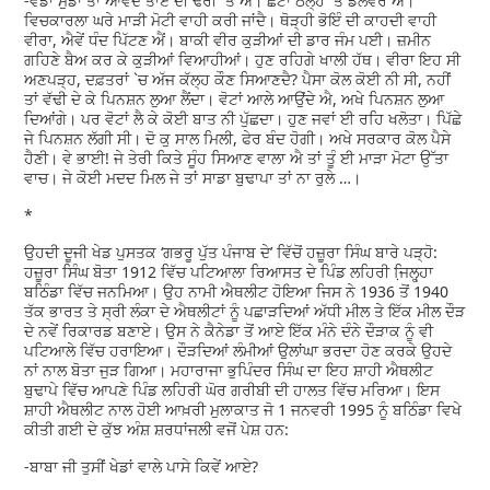
-ਵੱਡਾ ਮੁੰਡਾ ਤਾਂ ਆਵਦੇ ਤਾਏ ਦੀ ਢੇਰੀ `ਤੇ ਐ। ਛੋਟਾ ਠੇਲ੍ਹੇ `ਤੇ ਡਲੈਵਰ ਐ।
ਵਿਚਕਾਰਲਾ ਘਰੇ ਮਾੜੀ ਮੋਟੀ ਵਾਹੀ ਕਰੀ ਜਾਂਦੈ। ਥੋੜ੍ਹੀ ਭੋਇੰ ਦੀ ਕਾਹਦੀ ਵਾਹੀ
ਵੀਰਾ, ਐਵੇਂ ਧੰਦ ਪਿੱਟਣ ਐਂ। ਬਾਕੀ ਵੀਰ ਕੁੜੀਆਂ ਦੀ ਡਾਰ ਜੰਮ ਪਈ। ਜ਼ਮੀਨ
ਗਹਿਣੇ ਬੈਅ ਕਰ ਕੇ ਕੁੜੀਆਂ ਵਿਆਹੀਆਂ। ਹੁਣ ਰਹਿਗੇ ਖਾਲੀ ਹੱਥ। ਵੀਰਾ ਇਹ ਸੀ
ਅਣਪੜ੍ਹ, ਦਫ਼ਤਰਾਂ `ਚ ਅੱਜ ਕੱਲ੍ਹ ਕੌਣ ਸਿਆਣਦੈ? ਪੈਸਾ ਕੋਲ ਕੋਈ ਨੀ ਸੀ, ਨਹੀਂ
ਤਾਂ ਵੱਢੀ ਦੇ ਕੇ ਪਿਨਸ਼ਨ ਲੁਆ ਲੈਂਦਾ। ਵੋਟਾਂ ਆਲੇ ਆਉਂਦੇ ਐ, ਅਖੇ ਪਿਨਸ਼ਨ ਲੁਆ
ਦਿਆਂਗੇ। ਪਰ ਵੋਟਾਂ ਲੈ ਕੇ ਕੋਈ ਬਾਤ ਨੀ ਪੁੱਛਦਾ। ਹੁਣ ਜਵਾਂ ਈ ਰਹਿ ਖਲੋਤਾ। ਪਿੱਛੇ
ਜੇ ਪਿਨਸ਼ਨ ਲੱਗੀ ਸੀ। ਦੋ ਕੁ ਸਾਲ ਮਿਲੀ, ਫੇਰ ਬੰਦ ਹੋਗੀ। ਅਖੇ ਸਰਕਾਰ ਕੋਲ ਪੈਸੇ
ਹੈਣੀ। ਵੇ ਭਾਈ! ਜੇ ਤੇਰੀ ਕਿਤੇ ਸੂੰਹ ਸਿਆਣ ਵਾਲਾ ਐ ਤਾਂ ਤੂੰ ਈ ਮਾੜਾ ਮੋਟਾ ਉੱਤਾ
ਵਾਚ। ਜੇ ਕੋਈ ਮਦਦ ਮਿਲ ਜੇ ਤਾਂ ਸਾਡਾ ਬੁਢਾਪਾ ਤਾਂ ਨਾ ਰੁਲੇ …।
*
ਉਹਦੀ ਦੂਜੀ ਖੇਡ ਪੁਸਤਕ ‘ਗਭਰੂ ਪੁੱਤ ਪੰਜਾਬ ਦੇ’ ਵਿੱਚੋਂ ਹਜ਼ੂਰਾ ਸਿੰਘ ਬਾਰੇ ਪੜ੍ਹੋ:
ਹਜ਼ੂਰਾ ਸਿੰਘ ਬੋਤਾ 1912 ਵਿੱਚ ਪਟਿਆਲਾ ਰਿਆਸਤ ਦੇ ਪਿੰਡ ਲਹਿਰੀ ਜਿ਼ਲ੍ਹ੍ਹਾ
ਬਠਿੰਡਾ ਵਿੱਚ ਜਨਮਿਆ। ਉਹ ਨਾਮੀ ਐਥਲੀਟ ਹੋਇਆ ਜਿਸ ਨੇ 1936 ਤੋਂ 1940
ਤੱਕ ਭਾਰਤ ਤੇ ਸ੍ਰੀ ਲੰਕਾ ਦੇ ਐਥਲੀਟਾਂ ਨੂੰ ਪਛਾੜਦਿਆਂ ਅੱਧੀ ਮੀਲ ਤੇ ਇੱਕ ਮੀਲ ਦੌੜ
ਦੇ ਨਵੇਂ ਰਿਕਾਰਡ ਬਣਾਏ। ਉਸ ਨੇ ਕੈਨੇਡਾ ਤੋਂ ਆਏ ਇੱਕ ਮੰਨੇ ਦੰਨੇ ਦੌੜਾਕ ਨੂੰ ਵੀ
ਪਟਿਆਲੇ ਵਿੱਚ ਹਰਾਇਆ। ਦੌੜਦਿਆਂ ਲੰਮੀਆਂ ਉਲਾਂਘਾ ਭਰਦਾ ਹੋਣ ਕਰਕੇ ਉਹਦੇ
ਨਾਂ ਨਾਲ ਬੋਤਾ ਜੁੜ ਗਿਆ। ਮਹਾਰਾਜਾ ਭੁਪਿੰਦਰ ਸਿੰਘ ਦਾ ਇਹ ਸ਼ਾਹੀ ਐਥਲੀਟ
ਬੁਢਾਪੇ ਵਿੱਚ ਆਪਣੇ ਪਿੰਡ ਲਹਿਰੀ ਘੋਰ ਗਰੀਬੀ ਦੀ ਹਾਲਤ ਵਿੱਚ ਮਰਿਆ। ਇਸ
ਸ਼ਾਹੀ ਐਥਲੀਟ ਨਾਲ ਹੋਈ ਆਖ਼ਰੀ ਮੁਲਾਕਾਤ ਜੋ 1 ਜਨਵਰੀ 1995 ਨੂੰ ਬਠਿੰਡਾ ਵਿਖੇ
ਕੀਤੀ ਗਈ ਦੇ ਕੁੱਝ ਅੰਸ਼ ਸ਼ਰਧਾਂਜਲੀ ਵਜੋਂ ਪੇਸ਼ ਹਨ:
-ਬਾਬਾ ਜੀ ਤੁਸੀਂ ਖੇਡਾਂ ਵਾਲੇ ਪਾਸੇ ਕਿਵੇਂ ਆਏ?