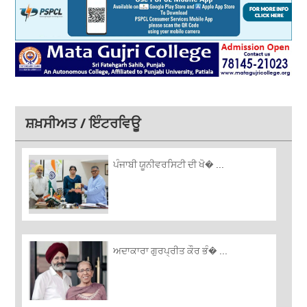
ਸ਼ਖ਼ਸੀਅਤ / ਇੰਟਰਵਿਊ
ਪੰਜਾਬੀ ਯੂਨੀਵਰਸਿਟੀ ਦੀ ਖੋ� ...
ਅਦਾਕਾਰਾ ਗੁਰਪ੍ਰੀਤ ਕੌਰ ਭੰ� ...