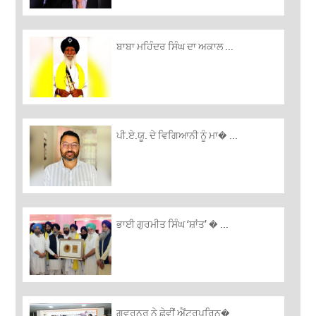
ਬਾਬਾ ਮਹਿੰਦਰ ਸਿੰਘ ਦਾ ਅਕਾਲ ...
ਪੀ.ਏ.ਯੂ. ਦੇ ਵਿਗਿਆਨੀ ਨੂੰ ਮਾ� ...
ਭਾਈ ਗੁਰਮੀਤ ਸਿੰਘ ‘ਸ਼ਾਂਤ’ � ...
ਗਵਰਨਰ ਨੇ ਛੇਵੀਂ ਐਂਟਰਪਰਿਨ� ...