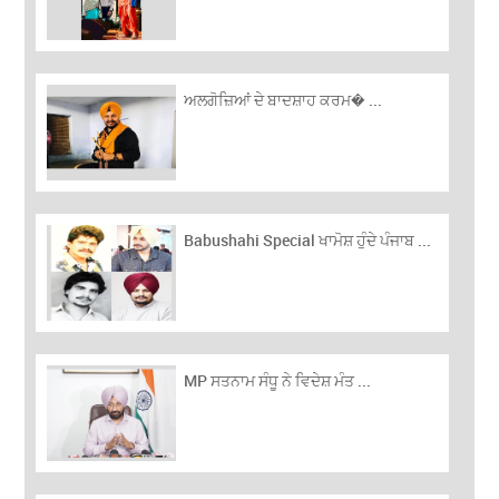
ਅਲਗੋਜ਼‍ਿਆਂ ਦੇ ਬਾਦਸ਼ਾਹ ਕਰਮ� ...
Babushahi Special ਖਾਮੋਸ਼ ਹੁੰਦੇ ਪੰਜਾਬ ...
MP ਸਤਨਾਮ ਸੰਧੂ ਨੇ ਵਿਦੇਸ਼ ਮੰਤ ...