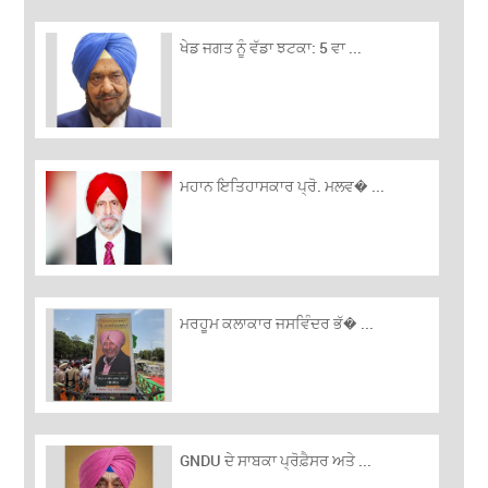
ਖੇਡ ਜਗਤ ਨੂੰ ਵੱਡਾ ਝਟਕਾ: 5 ਵਾ ...
ਮਹਾਨ ਇਤਿਹਾਸਕਾਰ ਪ੍ਰੋ. ਮਲਵ� ...
ਮਰਹੂਮ ਕਲਾਕਾਰ ਜਸਵਿੰਦਰ ਭੱ� ...
GNDU ਦੇ ਸਾਬਕਾ ਪ੍ਰੋਫ਼ੈਸਰ ਅਤੇ ...