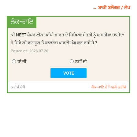
→ ਬਾਕੀ ਬਲੌਗਜ਼ / ਲੇਖ
ਲੋਕ-ਰਾਇ
ਕੀ NEET ਪੇਪਰ ਲੀਕ ਸਬੰਧੀ ਭਾਰਤ ਦੇ ਸਿੱਖਿਆ ਮੰਤਰੀ ਨੂੰ ਅਸਤੀਫਾ ਚਾਹੀਦਾ
ਹੈ ਜਿਵੇਂ ਕੀ ਵਾਂਗਚੂਕ ਤੇ ਕਾਕਰੋਚ ਪਾਰਟੀ ਮੰਗ ਕਰ ਰਹੀ ਹੈ ?
Posted on:
2026-07-20
ਹਾਂ ਜੀ
ਨਹੀਂ ਜੀ
ਨਤੀਜੇ ਦੇਖੋ
ਲੋਕ-ਰਾਇ ਦੇ ਪਿਛਲੇ ਨਤੀਜੇ