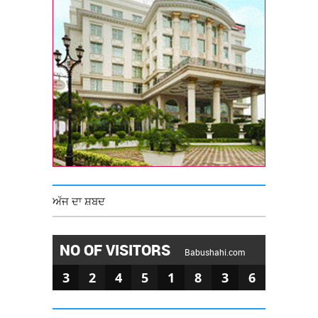
ਅੱਜ ਦਾ ਸ਼ਬਦ
NO OF VISITORS
Babushahi.com
3
2
4
5
1
8
3
6