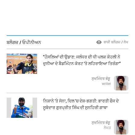
ਬਲੌਗਜ਼ / ਓਪੀਨੀਅਨ
ਬਾਕੀ ਬਲੌਗਜ਼ / ਲੇਖ
"ਹੌਸਲਿਆਂ ਦੀ ਉਡਾਣ: ਜਲੰਧਰ ਦੀ ਧੀ ਪਲਕ ਕੋਹਲੀ ਨੇ
ਦੁਨੀਆ ਦੇ ਬੈਡਮਿੰਟਨ ਕੋਰਟ 'ਤੇ ਲਹਿਰਾਇਆ ਤਿਰੰਗਾ"
ਸੁਖਮਿੰਦਰ ਭੰਗੂ
writer
ਨਿਸ਼ਾਨੇ 'ਤੇ ਸੋਨਾ, ਦਿਲ 'ਚ ਦੇਸ਼-ਭਗਤੀ: ਭਾਰਤੀ ਫੌਜ ਦੇ
ਸੂਬੇਦਾਰ ਗੁਰਪ੍ਰੀਤ ਸਿੰਘ ਦੀ ਸੁਨਹਿਰੀ ਗਾਥਾ
ਸੁਖਮਿੰਦਰ ਭੰਗੂ
ਲੇਖਕ