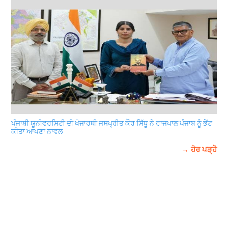
ਪੰਜਾਬੀ ਯੂਨੀਵਰਸਿਟੀ ਦੀ ਖੋਜਾਰਥੀ ਜਸਪ੍ਰੀਤ ਕੌਰ ਸਿੱਧੂ ਨੇ ਰਾਜਪਾਲ ਪੰਜਾਬ ਨੂੰ ਭੇਂਟ
ਕੀਤਾ ਆਪਣਾ ਨਾਵਲ
→ ਹੋਰ ਪੜ੍ਹੋ