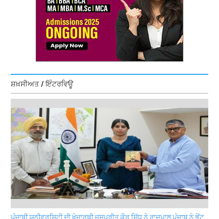
ਸ਼ਖ਼ਸੀਅਤ / ਇੰਟਰਵਿਊ
ਪੰਜਾਬੀ ਯੂਨੀਵਰਸਿਟੀ ਦੀ ਖੋਜਾਰਥੀ ਜਸਪ੍ਰੀਤ ਕੌਰ ਸਿੱਧੂ ਨੇ ਰਾਜਪਾਲ ਪੰਜਾਬ ਨੂੰ ਭੇਂਟ