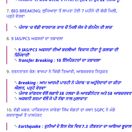
7.
BIG BREAKING: ਲੁਧਿਆਣਾ ਤੋਂ ਲਾਪਤਾ ਹੋਈ 7 ਮਹੀਨੇ ਦੀ ਬੱਚੀ ਮਿਲੀ,
ਪੜ੍ਹੋ ਵੇਰਵਾ
-
ਪੰਜਾਬ 'ਚ ਵੱਡੀ ਵਾਰਦਾਤ! ਕਾਰ ਚੋਂ ਮਿਲੀ ਜੱਜ ਦੇ ਗੰਨਮੈਨ ਦੀ ਲਾਸ਼
8.
9 IAS/PCS ਅਫਸਰਾਂ ਦਾ ਤਬਾਦਲਾ
-
9 IAS/PCS ਅਫਸਰਾਂ ਦੀਆਂ ਬਦਲੀਆਂ: ਵਿਕਾਸ ਹੀਰਾ ਨੂੰ ਗਲਾਡਾ ਦੀ
ਜ਼ਿੰਮੇਵਾਰੀ
-
Transfer Breaking : 10 ਇੰਸਪੈਕਟਰਾਂ ਦਾ ਤਬਾਦਲਾ
9.
ਤਰਨਤਾਰਨ ਚੋਣ: ਭਾਜਪਾ ਨੇ ਖਿੱਚੀ ਤਿਆਰੀ, ਆਬਜ਼ਰਵਰ ਨਿਯੁਕਤ
-
Breaking : ਆਮ ਆਦਮੀ ਪਾਰਟੀ ਨੇ ਪੰਜਾਬ 'ਚ ਅਹੁੱਦੇਦਾਰਾਂ ਦਾ ਕੀਤਾ
ਐਲਾਨ, ਪੜ੍ਹੋ ਵੇਰਵਾ
-
ਪੰਜਾਬ ਕਾਂਗਰਸ ਵੱਲੋਂ ਲਗਾਏ 38 ਹਲਕਾ ਕੋ-ਆਰਡੀਨੇਟਰ ਅਤੇ 58 ਆਬਜ਼ਰਵਰ
-
ਅਸ਼ਵਨੀ ਸ਼ਰਮਾ ਵੱਲੋਂ ਜੇ ਪੀ ਨੱਢਾ ਨਾਲ ਮੁਲਾਕਾਤ
10.
ਵੱਡੀ ਖ਼ਬਰ: ਪਾਕਿਸਤਾਨ ਜਾਵੇਗਾ ਸਿੱਖ ਸੰਗਤਾਂ ਦਾ ਜਥਾ! SGPC ਨੇ ਮੰਗੇ
ਸ਼ਰਧਾਲੂਆਂ ਤੋਂ ਪਾਸਪੋਰਟ
-
Earthquake : ਦੁਨੀਆਂ ਦੇ ਇਸ ਦੇਸ਼ ਵਿਚ 7.3 ਤੀਬਰਤਾ ਦਾ ਆਇਆ ਭੂਚਾਲ