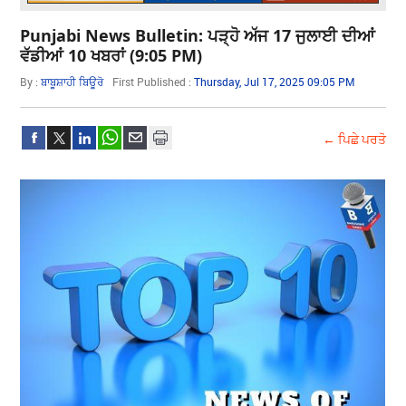
Punjabi News Bulletin: ਪੜ੍ਹੋ ਅੱਜ 17 ਜੁਲਾਈ ਦੀਆਂ
ਵੱਡੀਆਂ 10 ਖਬਰਾਂ (9:05 PM)
By :
ਬਾਬੂਸ਼ਾਹੀ ਬਿਊਰੋ
First Published :
Thursday, Jul 17, 2025 09:05 PM
← ਪਿਛੇ ਪਰਤੋ