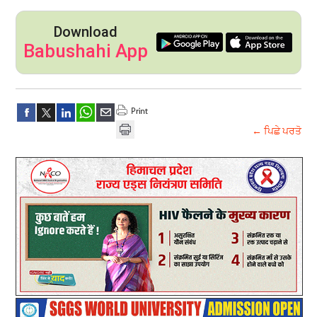
Download
Babushahi App
← ਪਿਛੇ ਪਰਤੋ