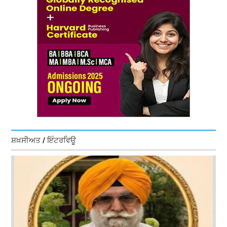
ਸ਼ਖ਼ਸੀਅਤ / ਇੰਟਰਵਿਊ