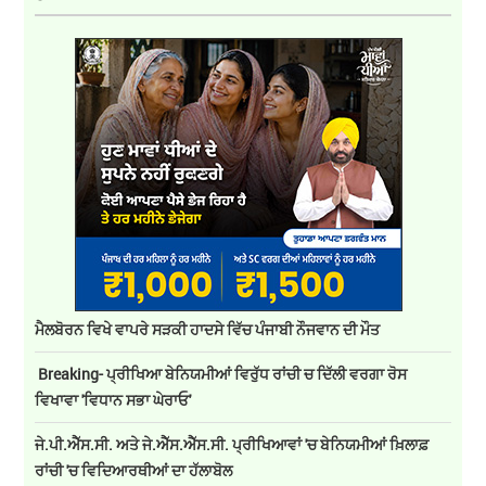
ਮੈਲਬੋਰਨ ਵਿਖੇ ਵਾਪਰੇ ਸੜਕੀ ਹਾਦਸੇ ਵਿੱਚ ਪੰਜਾਬੀ ਨੌਜਵਾਨ ਦੀ ਮੌਤ
Breaking- ਪ੍ਰੀਖਿਆ ਬੇਨਿਯਮੀਆਂ ਵਿਰੁੱਧ ਰਾਂਚੀ ਚ ਦਿੱਲੀ ਵਰਗਾ ਰੋਸ
ਵਿਖਾਵਾ 'ਵਿਧਾਨ ਸਭਾ ਘੇਰਾਓ'
ਜੇ.ਪੀ.ਐੱਸ.ਸੀ. ਅਤੇ ਜੇ.ਐੱਸ.ਐੱਸ.ਸੀ. ਪ੍ਰੀਖਿਆਵਾਂ 'ਚ ਬੇਨਿਯਮੀਆਂ ਖ਼ਿਲਾਫ਼
ਰਾਂਚੀ 'ਚ ਵਿਦਿਆਰਥੀਆਂ ਦਾ ਹੱਲਾਬੋਲ