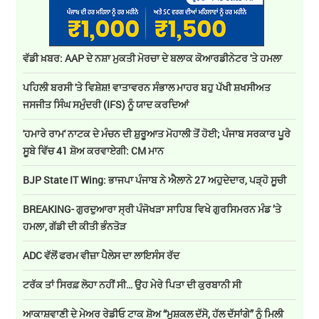
ਵੱਡੀ ਖ਼ਬਰ: AAP ਦੇ ਨਸ਼ਾ ਮੁਕਤੀ ਮੋਰਚਾ ਦੇ ਬਲਾਕ ਕੋਆਰਡੀਨੇਟਰ 'ਤੇ ਹਮਲਾ
ਪਹਿਲੀ ਬਰਸੀ 'ਤੇ ਵਿਸ਼ੇਸ਼! ਵਾਤਾਵਰਨ ਸੰਭਾਲ ਮਾਹਰ ਬਹੁ ਪੱਖੀ ਸ਼ਖਸੀਅਤ
ਜਸਜੀਤ ਸਿੰਘ ਸਮੁੰਦਰੀ (IFS) ਨੂੰ ਯਾਦ ਕਰਦਿਆਂ
'ਹਮਾਰੇ ਰਾਮ' ਨਾਟਕ ਦੇ ਮੰਚਨ ਦੀ ਸ਼ੁਰੂਆਤ ਮੋਹਾਲੀ ਤੋਂ ਹੋਈ; ਪੰਜਾਬ ਸਰਕਾਰ ਪੂਰੇ
ਸੂਬੇ ਵਿੱਚ 41 ਸ਼ੋਅ ਕਰਵਾਏਗੀ: CM ਮਾਨ
BJP State IT Wing: ਭਾਜਪਾ ਪੰਜਾਬ ਨੇ ਐਲਾਨੇ 27 ਅਹੁਦੇਦਾਰ, ਪੜ੍ਹੋ ਸੂਚੀ
BREAKING- ਗੁਰਦੁਆਰਾ ਸ੍ਰੀ ਪੰਜੋਖੜਾ ਸਾਹਿਬ ਵਿਖੇ ਗੁਰਸਿਮਰਨ ਮੰਡ ’ਤੇ
ਹਮਲਾ, ਗੱਡੀ ਦੀ ਕੀਤੀ ਭੰਨਤੋੜ
ADC ਵੱਲੋਂ ਫਰਮ ਵੀਜ਼ਾ ਪੈਲੇਸ ਦਾ ਲਾਇਸੰਸ ਰੱਦ
ਟਰੱਕ ਤਾਂ ਸਿਰਫ਼ ਲੋਹਾ ਨਹੀਂ ਸੀ… ਉਹ ਮੇਰੇ ਪਿਤਾ ਦੀ ਕੁਰਬਾਨੀ ਸੀ
ਆਕਾਸ਼ਵਾਣੀ ਦੇ ਮੇਅਰ ਰੇਡੀਓ ਟਾਕ ਸ਼ੋਅ “ਮੁਸ਼ਕਲ ਦੱਸੋ, ਹੱਲ ਦੱਸਾਂਗੇ” ਨੂੰ ਮਿਲੀ