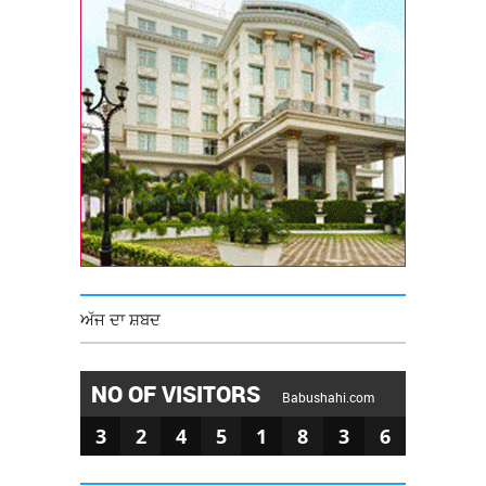
ਅੱਜ ਦਾ ਸ਼ਬਦ
NO OF VISITORS
Babushahi.com
3
2
4
5
1
8
3
6