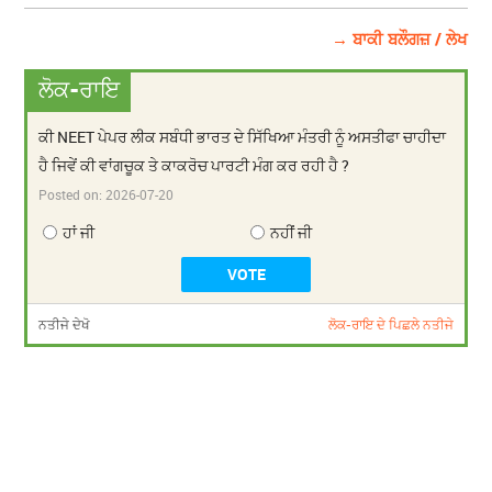
→ ਬਾਕੀ ਬਲੌਗਜ਼ / ਲੇਖ
ਲੋਕ-ਰਾਇ
ਕੀ NEET ਪੇਪਰ ਲੀਕ ਸਬੰਧੀ ਭਾਰਤ ਦੇ ਸਿੱਖਿਆ ਮੰਤਰੀ ਨੂੰ ਅਸਤੀਫਾ ਚਾਹੀਦਾ
ਹੈ ਜਿਵੇਂ ਕੀ ਵਾਂਗਚੂਕ ਤੇ ਕਾਕਰੋਚ ਪਾਰਟੀ ਮੰਗ ਕਰ ਰਹੀ ਹੈ ?
Posted on:
2026-07-20
ਹਾਂ ਜੀ
ਨਹੀਂ ਜੀ
ਨਤੀਜੇ ਦੇਖੋ
ਲੋਕ-ਰਾਇ ਦੇ ਪਿਛਲੇ ਨਤੀਜੇ