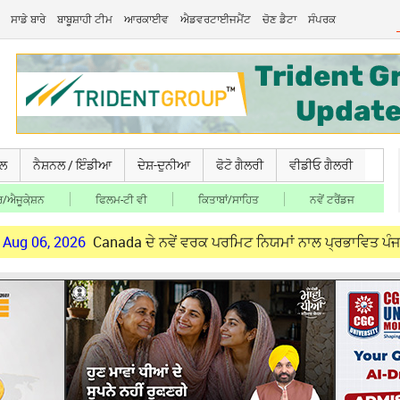
ਸਾਡੇ ਬਾਰੇ
ਬਾਬੂਸ਼ਾਹੀ ਟੀਮ
ਆਰਕਾਈਵ
ਐਡਵਰਟਾਈਜਮੈਂਟ
ਚੋਣ ਡੈਟਾ
ਸੰਪਰਕ
ਚਲ
ਨੈਸ਼ਨਲ / ਇੰਡੀਆ
ਦੇਸ਼-ਦੁਨੀਆ
ਫੋਟੋ ਗੈਲਰੀ
ਵੀਡੀਓ ਗੈਲਰੀ
/ਐਜੂਕੇ਼ਸ਼ਨ
ਫਿਲਮ-ਟੀ ਵੀ
ਕਿਤਾਬਾਂ/ਸਾਹਿਤ
ਨਵੇਂ ਟਰੈਂਡਜ
26
Canada ਦੇ ਨਵੇਂ ਵਰਕ ਪਰਮਿਟ ਨਿਯਮਾਂ ਨਾਲ ਪ੍ਰਭਾਵਿਤ ਪੰਜਾਬੀ ਨੌਜਵਾਨਾਂ ਦੇ