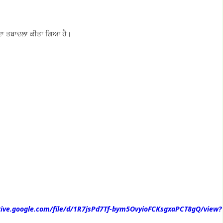
ਾ ਤਬਾਦਲਾ ਕੀਤਾ ਗਿਆ ਹੈ।
drive.google.com/file/d/1R7jsPd7Tf-bym5OvyioFCKsgxaPCT8gQ/view?