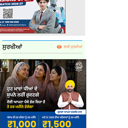
ਸੁਰਖੀਆਂ
ਬਾਕੀ ਸੁਰਖੀਆਂ