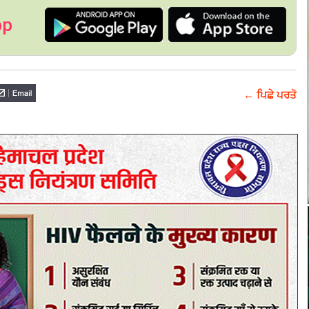
pp
← ਪਿਛੇ ਪਰਤੋ