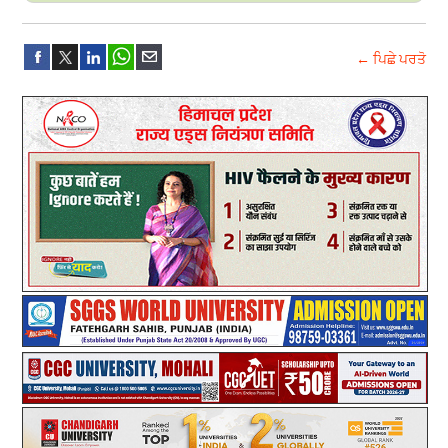
← ਪਿਛੇ ਪਰਤੋ