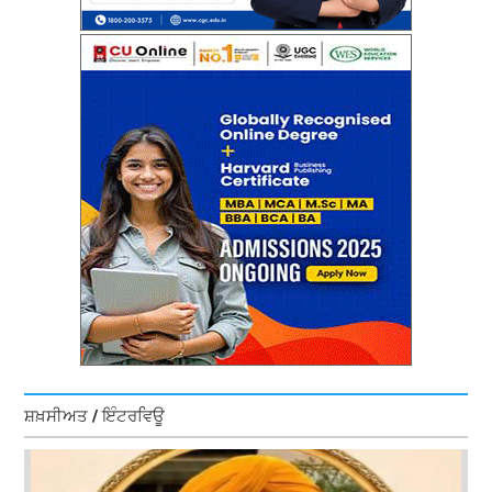
ਸ਼ਖ਼ਸੀਅਤ / ਇੰਟਰਵਿਊ