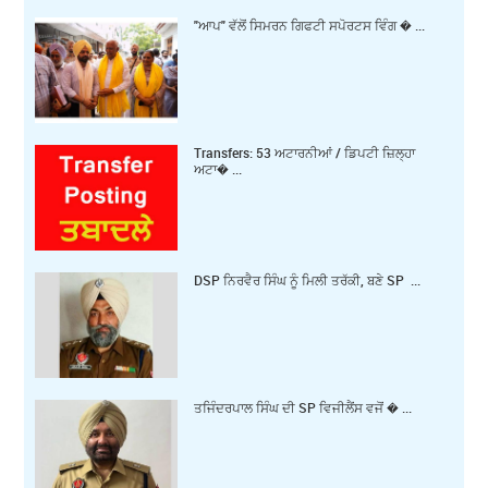
"ਆਪ" ਵੱਲੋਂ ਸਿਮਰਨ ਗਿਫਟੀ ਸਪੋਰਟਸ ਵਿੰਗ � ...
Transfers: 53 ਅਟਾਰਨੀਆਂ / ਡਿਪਟੀ ਜ਼ਿਲ੍ਹਾ
ਅਟਾ� ...
DSP ਨਿਰਵੈਰ ਸਿੰਘ ਨੂੰ ਮਿਲੀ ਤਰੱਕੀ, ਬਣੇ SP ...
ਤਜਿੰਦਰਪਾਲ ਸਿੰਘ ਦੀ SP ਵਿਜੀਲੈਂਸ ਵਜੋਂ � ...