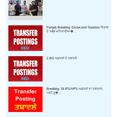
Punjab Breaking: Excise and Taxation ਵਿਭਾਗ
ਦੇ 149 ਅਧਿਕਾਰੀਆ� ...
2 IAS ਅਫ਼ਸਰਾਂ ਦੇ ਤਬਾਦਲੇ
Breaking: 36 IPS/HPS ਅਫ਼ਸਰਾਂ ਦਾ ਤਬਾਦਲਾ,
ਪੜ੍ਹੋ ਸੂ� ...