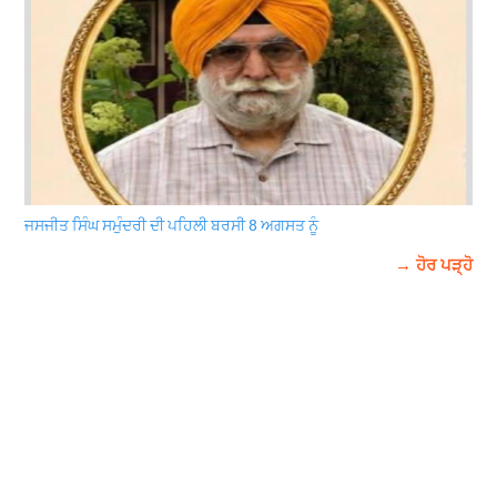
ਜਸਜੀਤ ਸਿੰਘ ਸਮੁੰਦਰੀ ਦੀ ਪਹਿਲੀ ਬਰਸੀ 8 ਅਗਸਤ ਨੂੰ
→ ਹੋਰ ਪੜ੍ਹੋ