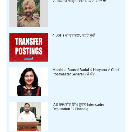
ਇੰਸਪੈਕਟਰ ਅੰਮ੍ਰਿਤਵੀਰ ਸਿੰਘ ਨੇ ਥਾਣਾ � ...
4 DSPs ਦਾ ਤਬਾਦਲਾ, ਪੜ੍ਹੋ ਸੂਚੀ
Manisha Bansal Badal ਨੇ Haryana ਦੇ Chief
Postmaster General ਵਜੋਂ ਸੰਭ ...
IAS ਹਰਪ੍ਰੀਤ ਸਿੰਘ ਸੂਦਨ Inter-cadre
Deputation 'ਤੇ Chandig ...