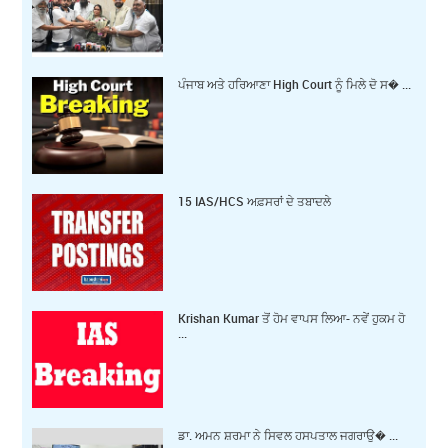
ਪੰਜਾਬ ਅਤੇ ਹਰਿਆਣਾ High Court ਨੂੰ ਮਿਲੇ ਦੋ ਸ� ...
15 IAS/HCS ਅਫ਼ਸਰਾਂ ਦੇ ਤਬਾਦਲੇ
Krishan Kumar ਤੋਂ ਹੋਮ ਵਾਪਸ ਲਿਆ- ਨਵੇਂ ਹੁਕਮ ਹੋ
...
ਡਾ. ਅਮਨ ਸ਼ਰਮਾ ਨੇ ਸਿਵਲ ਹਸਪਤਾਲ ਜਗਰਾਉ� ...