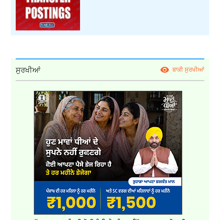
ਸੁਰਖੀਆਂ
ਬਾਕੀ ਸੁਰਖੀਆਂ