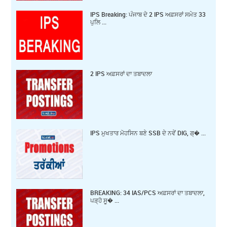
IPS Breaking: ਪੰਜਾਬ ਦੇ 2 IPS ਅਫ਼ਸਰਾਂ ਸਮੇਤ 33
ਪੁਲਿ ...
2 IPS ਅਫ਼ਸਰਾਂ ਦਾ ਤਬਾਦਲਾ
IPS ਮੁਖਤਾਰ ਮੋਹਸਿਨ ਬਣੇ SSB ਦੇ ਨਵੇਂ DIG, ਗ੍� ...
BREAKING: 34 IAS/PCS ਅਫ਼ਸਰਾਂ ਦਾ ਤਬਾਦਲਾ,
ਪੜ੍ਹੋ ਸੂ� ...