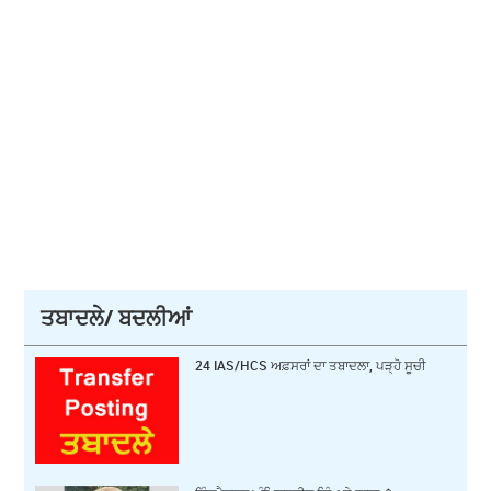
ਤਬਾਦਲੇ/ ਬਦਲੀਆਂ
24 IAS/HCS ਅਫ਼ਸਰਾਂ ਦਾ ਤਬਾਦਲਾ, ਪੜ੍ਹੋ ਸੂਚੀ