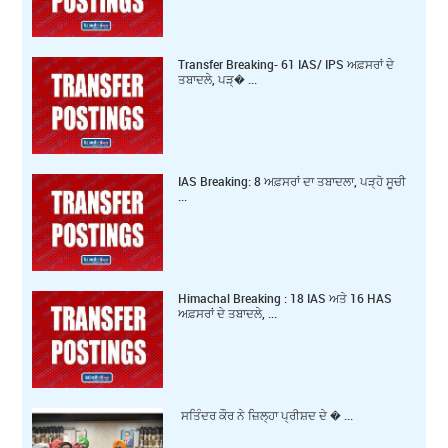
Transfer Breaking- 61 IAS/ IPS ਅਫ਼ਸਰਾਂ ਦੇ
ਤਬਾਦਲੇ, ਪੜ੍� ...
IAS Breaking: 8 ਅਫ਼ਸਰਾਂ ਦਾ ਤਬਾਦਲਾ, ਪੜ੍ਹੋ ਸੂਚੀ
...
Himachal Breaking : 18 IAS ਅਤੇ 16 HAS
ਅਫ਼ਸਰਾਂ ਦੇ ਤਬਾਦਲੇ, ...
ਸਤਿੰਦਰ ਕੌਰ ਨੇ ਜ਼ਿਲ੍ਹਾ ਪ੍ਰੀਸ਼ਦ ਦੇ � ...