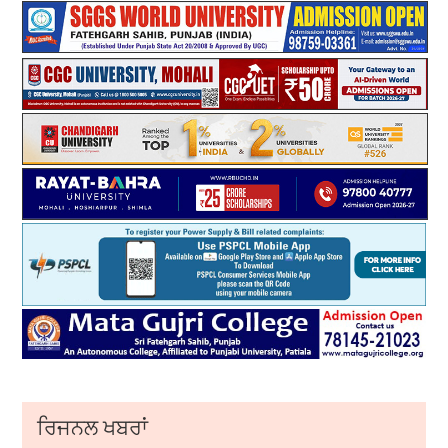
ਰਿਜਨਲ ਖਬਰਾਂ