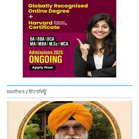
ਸ਼ਖ਼ਸੀਅਤ / ਇੰਟਰਵਿਊ