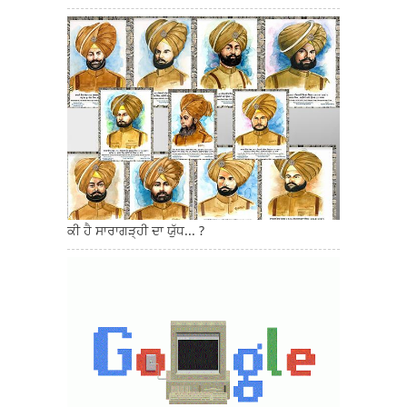
ਕੀ ਹੈ ਸਾਰਾਗੜ੍ਹੀ ਦਾ ਯੁੱਧ... ?