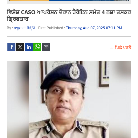
ਵਿਸ਼ੇਸ਼ CASO ਆਪਰੇਸ਼ਨ ਦੌਰਾਨ ਹੈਰੋਇਨ ਸਮੇਤ 4 ਨਸ਼ਾ ਤਸਕਰ
ਗ੍ਰਿਫਤਾਰ
By :
ਬਾਬੂਸ਼ਾਹੀ ਬਿਊਰੋ
First Published :
Thursday, Aug 07, 2025 07:11 PM
← ਪਿਛੇ ਪਰਤੋ