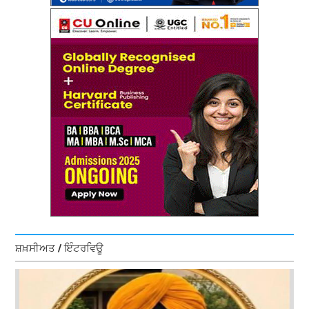
ਸ਼ਖ਼ਸੀਅਤ / ਇੰਟਰਵਿਊ