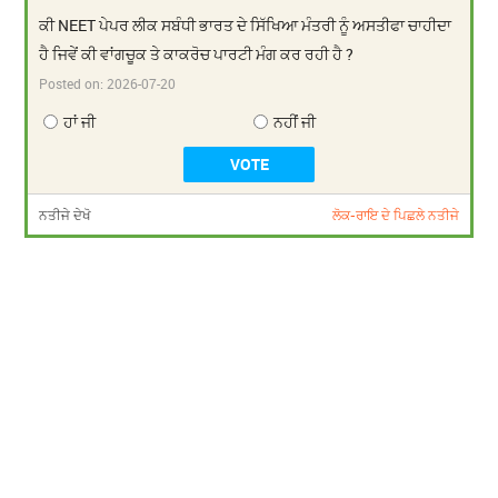
ਕੀ NEET ਪੇਪਰ ਲੀਕ ਸਬੰਧੀ ਭਾਰਤ ਦੇ ਸਿੱਖਿਆ ਮੰਤਰੀ ਨੂੰ ਅਸਤੀਫਾ ਚਾਹੀਦਾ
ਹੈ ਜਿਵੇਂ ਕੀ ਵਾਂਗਚੂਕ ਤੇ ਕਾਕਰੋਚ ਪਾਰਟੀ ਮੰਗ ਕਰ ਰਹੀ ਹੈ ?
Posted on:
2026-07-20
ਹਾਂ ਜੀ
ਨਹੀਂ ਜੀ
ਨਤੀਜੇ ਦੇਖੋ
ਲੋਕ-ਰਾਇ ਦੇ ਪਿਛਲੇ ਨਤੀਜੇ