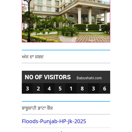
ਅੱਜ ਦਾ ਸ਼ਬਦ
NO OF VISITORS
Babushahi.com
3
2
4
5
1
8
3
6
ਬਾਬੂਸ਼ਾਹੀ ਡਾਟਾ ਬੈਂਕ
Floods-Punjab-HP-Jk-2025