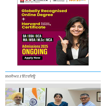
ਸ਼ਖ਼ਸੀਅਤ / ਇੰਟਰਵਿਊ