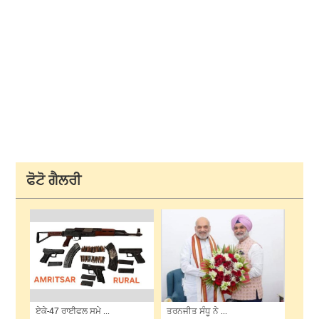
ਫੋਟੋ ਗੈਲਰੀ
ਏਕੇ-47 ਰਾਈਫਲ ਸਮੇ ...
ਤਰਨਜੀਤ ਸੰਧੂ ਨੇ ...