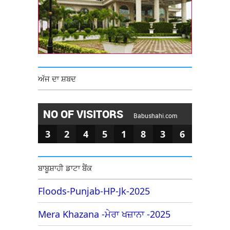
ਅੱਜ ਦਾ ਸ਼ਬਦ
NO OF VISITORS
Babushahi.com
3
2
4
5
1
8
3
6
ਬਾਬੂਸ਼ਾਹੀ ਡਾਟਾ ਬੈਂਕ
Floods-Punjab-HP-Jk-2025
Mera Khazana -ਮੇਰਾ ਖਜ਼ਾਨਾ -2025