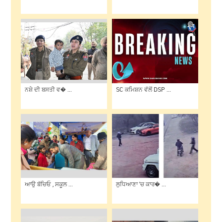
ਨਸ਼ੇ ਦੀ ਬਸਤੀ ਵ� ...
SC ਕਮਿਸ਼ਨ ਵੱਲੋਂ DSP ...
ਆਉ ਬੱਚਿਓ , ਸਕੂਲ ...
ਲੁਧਿਆਣਾ 'ਚ ਕਾਰ� ...