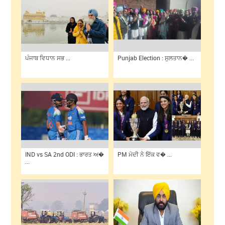
ਪੰਜਾਬ ਵਿਧਾਨ ਸਭ ...
Punjab Election : ਸੁਲਤਾਨ� ...
IND vs SA 2nd ODI : ਭਾਰਤ ਅ�
PM ਮੋਦੀ ਨੇ ਇੱਕ ਵ� ...
...