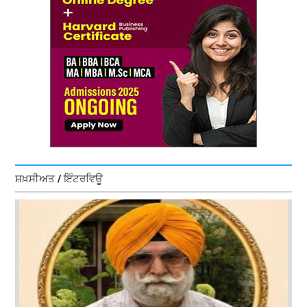
ਸ਼ਖ਼ਸੀਅਤ / ਇੰਟਰਵਿਊ