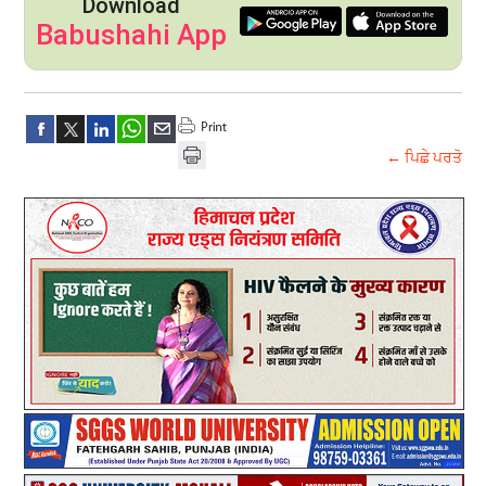
Download
Babushahi App
← ਪਿਛੇ ਪਰਤੋ