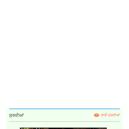
ਸੁਰਖੀਆਂ
ਬਾਕੀ ਸੁਰਖੀਆਂ