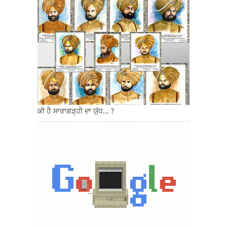
ਕੀ ਹੈ ਸਾਰਾਗੜ੍ਹੀ ਦਾ ਯੁੱਧ... ?