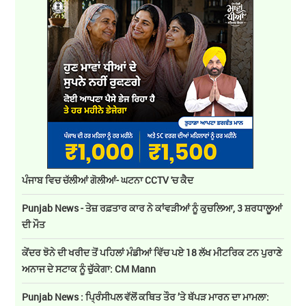
ਪੰਜਾਬ ਵਿਚ ਚੱਲੀਆਂ ਗੋਲੀਆਂ- ਘਟਨਾ CCTV 'ਚ ਕੈਦ
Punjab News - ਤੇਜ਼ ਰਫ਼ਤਾਰ ਕਾਰ ਨੇ ਕਾਂਵੜੀਆਂ ਨੂੰ ਕੁਚਲਿਆ, 3 ਸ਼ਰਧਾਲੂਆਂ
ਦੀ ਮੌਤ
ਕੇਂਦਰ ਝੋਨੇ ਦੀ ਖਰੀਦ ਤੋਂ ਪਹਿਲਾਂ ਮੰਡੀਆਂ ਵਿੱਚ ਪਏ 18 ਲੱਖ ਮੀਟਰਿਕ ਟਨ ਪੁਰਾਣੇ
ਅਨਾਜ ਦੇ ਸਟਾਕ ਨੂੰ ਚੁੱਕੇਗਾ: CM Mann
Punjab News : ਪ੍ਰਿੰਸੀਪਲ ਵੱਲੋਂ ਕਥਿਤ ਤੌਰ ’ਤੇ ਥੱਪੜ ਮਾਰਨ ਦਾ ਮਾਮਲਾ: