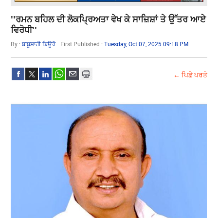
''ਰਮਨ ਬਹਿਲ ਦੀ ਲੋਕਪ੍ਰਿਅਤਾ ਵੇਖ ਕੇ ਸਾਜ਼ਿਸ਼ਾਂ ਤੇ ਉੱਤਰ ਆਏ
ਵਿਰੋਧੀ''
By :
ਬਾਬੂਸ਼ਾਹੀ ਬਿਊਰੋ
First Published :
Tuesday, Oct 07, 2025 09:18 PM
← ਪਿਛੇ ਪਰਤੋ