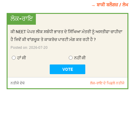
→ ਬਾਕੀ ਬਲੌਗਜ਼ / ਲੇਖ
ਲੋਕ-ਰਾਇ
ਕੀ NEET ਪੇਪਰ ਲੀਕ ਸਬੰਧੀ ਭਾਰਤ ਦੇ ਸਿੱਖਿਆ ਮੰਤਰੀ ਨੂੰ ਅਸਤੀਫਾ ਚਾਹੀਦਾ
ਹੈ ਜਿਵੇਂ ਕੀ ਵਾਂਗਚੂਕ ਤੇ ਕਾਕਰੋਚ ਪਾਰਟੀ ਮੰਗ ਕਰ ਰਹੀ ਹੈ ?
Posted on:
2026-07-20
ਹਾਂ ਜੀ
ਨਹੀਂ ਜੀ
ਨਤੀਜੇ ਦੇਖੋ
ਲੋਕ-ਰਾਇ ਦੇ ਪਿਛਲੇ ਨਤੀਜੇ