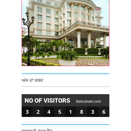
ਅੱਜ ਦਾ ਸ਼ਬਦ
NO OF VISITORS
Babushahi.com
3
2
4
5
1
8
3
6
ਬਾਬੂਸ਼ਾਹੀ ਡਾਟਾ ਬੈਂਕ