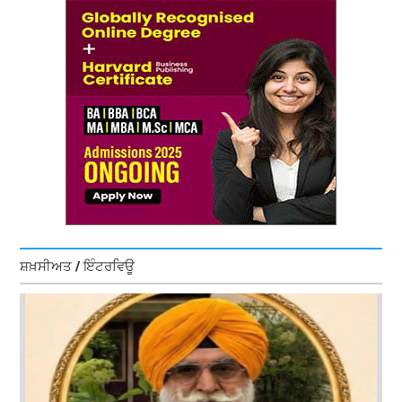
ਸ਼ਖ਼ਸੀਅਤ / ਇੰਟਰਵਿਊ