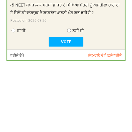
ਕੀ NEET ਪੇਪਰ ਲੀਕ ਸਬੰਧੀ ਭਾਰਤ ਦੇ ਸਿੱਖਿਆ ਮੰਤਰੀ ਨੂੰ ਅਸਤੀਫਾ ਚਾਹੀਦਾ
ਹੈ ਜਿਵੇਂ ਕੀ ਵਾਂਗਚੂਕ ਤੇ ਕਾਕਰੋਚ ਪਾਰਟੀ ਮੰਗ ਕਰ ਰਹੀ ਹੈ ?
Posted on:
2026-07-20
ਹਾਂ ਜੀ
ਨਹੀਂ ਜੀ
ਨਤੀਜੇ ਦੇਖੋ
ਲੋਕ-ਰਾਇ ਦੇ ਪਿਛਲੇ ਨਤੀਜੇ