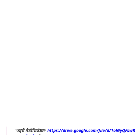
ਪੜ੍ਹੋ ਨੋਟੀਫਿਕੇਸ਼ਨ-
https://drive.google.com/file/d/1olGyQFs