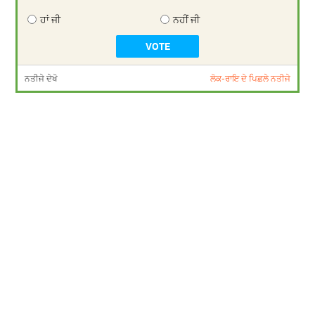
ਹਾਂ ਜੀ
ਨਹੀਂ ਜੀ
ਨਤੀਜੇ ਦੇਖੋ
ਲੋਕ-ਰਾਇ ਦੇ ਪਿਛਲੇ ਨਤੀਜੇ