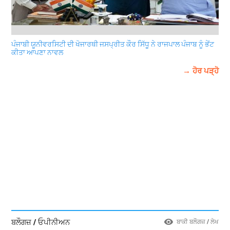
ਪੰਜਾਬੀ ਯੂਨੀਵਰਸਿਟੀ ਦੀ ਖੋਜਾਰਥੀ ਜਸਪ੍ਰੀਤ ਕੌਰ ਸਿੱਧੂ ਨੇ ਰਾਜਪਾਲ ਪੰਜਾਬ ਨੂੰ ਭੇਂਟ
ਕੀਤਾ ਆਪਣਾ ਨਾਵਲ
→ ਹੋਰ ਪੜ੍ਹੋ
ਬਲੌਗਜ਼ / ਓਪੀਨੀਅਨ
ਬਾਕੀ ਬਲੌਗਜ਼ / ਲੇਖ