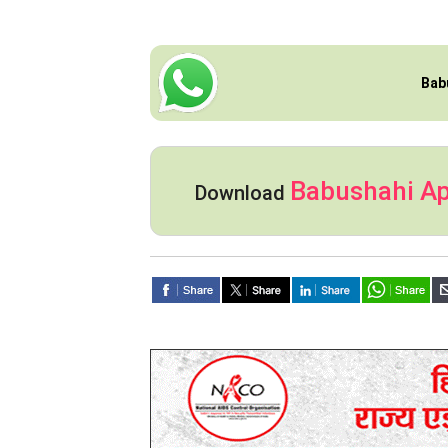
Bab
Babushahi A
Download