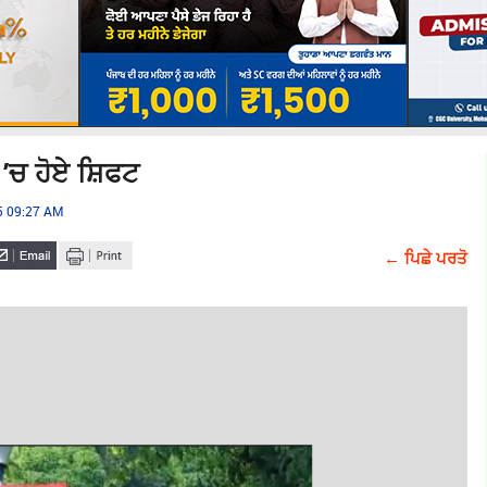
 ’ਚ ਹੋਏ ਸ਼ਿਫਟ
25 09:27 AM
← ਪਿਛੇ ਪਰਤੋ