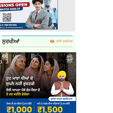
ਸੁਰਖੀਆਂ
ਬਾਕੀ ਸੁਰਖੀਆਂ