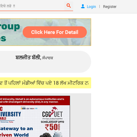
|
Login
Register
ਬਲਜੀਤ ਬੱਲੀ,
ਸੰਪਾਦਕ
ਾਂ ਮੰਡੀਆਂ ਵਿੱਚ ਪਏ 18 ਲੱਖ ਮੀਟਰਿਕ ਟਨ ਪੁਰਾਣੇ ਅਨਾਜ ਦੇ ਸਟਾਕ ਨੂੰ ਚੁੱਕੇਗਾ: 