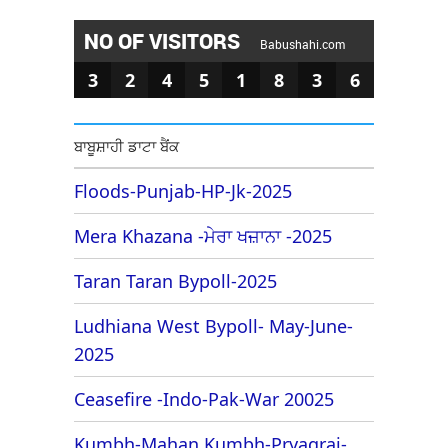
NO OF VISITORS
Babushahi.com
3
2
4
5
1
8
3
6
ਬਾਬੂਸ਼ਾਹੀ ਡਾਟਾ ਬੈਂਕ
Floods-Punjab-HP-Jk-2025
Mera Khazana -ਮੇਰਾ ਖਜ਼ਾਨਾ -2025
Taran Taran Bypoll-2025
Ludhiana West Bypoll- May-June-
2025
Ceasefire -Indo-Pak-War 20025
Kumbh-Mahan Kumbh-Pryagraj-