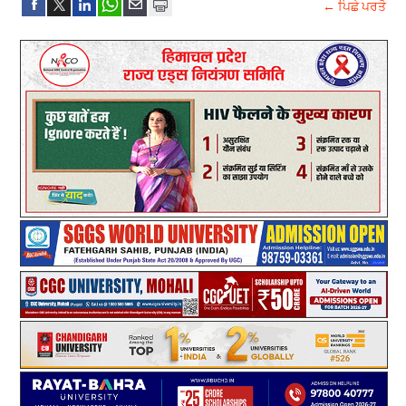
← ਪਿਛੇ ਪਰਤੋ