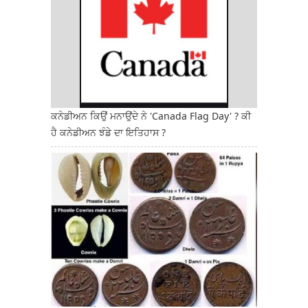
ਕਨੇਡੀਅਨ ਕਿਉਂ ਮਨਾਉਂਦੇ ਨੇ 'Canada Flag Day' ? ਕੀ
ਹੈ ਕਨੇਡੀਅਨ ਝੰਡੇ ਦਾ ਇਤਿਹਾਸ ?