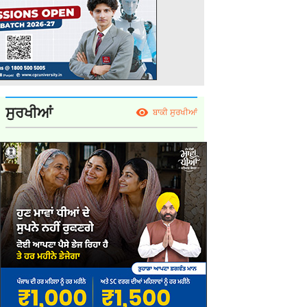
ਸੁਰਖੀਆਂ
ਬਾਕੀ ਸੁਰਖੀਆਂ