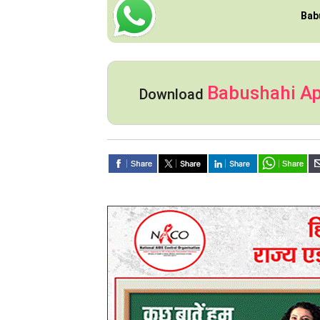
Bab
Babushahi A
Download