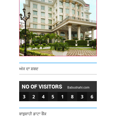
ਅੱਜ ਦਾ ਸ਼ਬਦ
NO OF VISITORS
Babushahi.com
3
2
4
5
1
8
3
6
ਬਾਬੂਸ਼ਾਹੀ ਡਾਟਾ ਬੈਂਕ