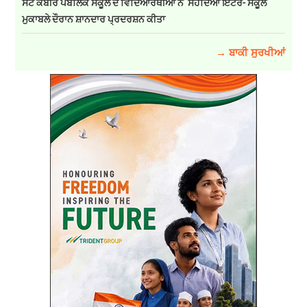
ਸੇਂਟ ਕਬੀਰ ਪਬਲਿਕ ਸਕੂਲ ਦੇ ਵਿਦਿਆਰਥੀਆਂ ਨੇ ਸਹੋਦਿਆ ਇੰਟਰ- ਸਕੂਲ
ਮੁਕਾਬਲੇ ਦੌਰਾਨ ਸ਼ਾਨਦਾਰ ਪ੍ਰਦਰਸ਼ਨ ਕੀਤਾ
→ ਬਾਕੀ ਸੁਰਖੀਆਂ