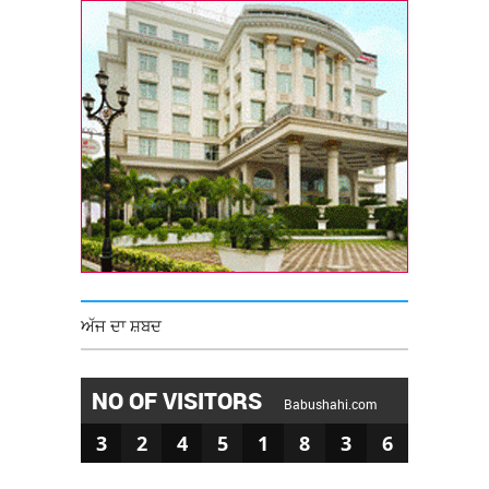
ਅੱਜ ਦਾ ਸ਼ਬਦ
NO OF VISITORS
Babushahi.com
3
2
4
5
1
8
3
6