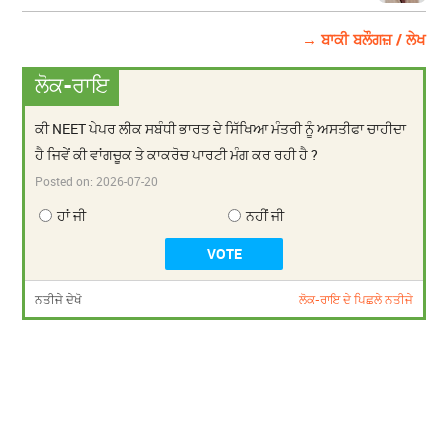
→ ਬਾਕੀ ਬਲੌਗਜ਼ / ਲੇਖ
ਲੋਕ-ਰਾਇ
ਕੀ NEET ਪੇਪਰ ਲੀਕ ਸਬੰਧੀ ਭਾਰਤ ਦੇ ਸਿੱਖਿਆ ਮੰਤਰੀ ਨੂੰ ਅਸਤੀਫਾ ਚਾਹੀਦਾ
ਹੈ ਜਿਵੇਂ ਕੀ ਵਾਂਗਚੂਕ ਤੇ ਕਾਕਰੋਚ ਪਾਰਟੀ ਮੰਗ ਕਰ ਰਹੀ ਹੈ ?
Posted on:
2026-07-20
ਹਾਂ ਜੀ
ਨਹੀਂ ਜੀ
ਨਤੀਜੇ ਦੇਖੋ
ਲੋਕ-ਰਾਇ ਦੇ ਪਿਛਲੇ ਨਤੀਜੇ