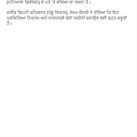
(ਪਟਿਆਲਾ ਡਿਵੀਜ਼ਨ) ਦੇ ਪਤੇ 'ਤੇ ਭੇਜਿਆ ਜਾ ਸਕਦਾ ਹੈ।
ਵਧੀਕ ਡਿਪਟੀ ਕਮਿਸ਼ਨਰ (ਪੇਂਡੂ ਵਿਕਾਸ), ਸੋਨਮ ਚੌਧਰੀ ਨੇ ਦੱਸਿਆ ਕਿ ਇਹ
ਪ੍ਰਕਿਰਿਆ ਨਿਰਪੱਖ ਅਤੇ ਪਾਰਦਰਸ਼ੀ ਚੋਣਾਂ ਯਕੀਨੀ ਬਣਾਉਣ ਲਈ ਬਹੁਤ ਜ਼ਰੂਰੀ
ਹੈ।