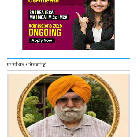
ਸ਼ਖ਼ਸੀਅਤ / ਇੰਟਰਵਿਊ