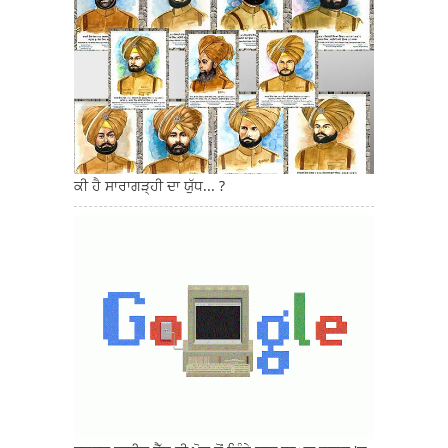
ਕੀ ਹੈ ਸਾਰਾਗੜ੍ਹੀ ਦਾ ਯੁੱਧ... ?