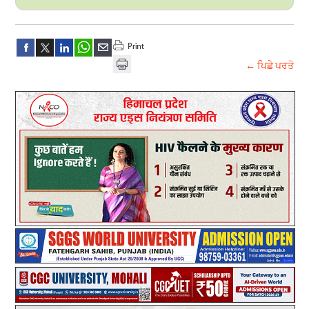
← ਪਿਛੇ ਪਰਤੋ