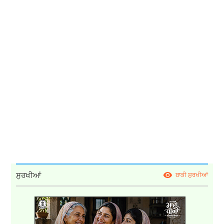
ਸੁਰਖੀਆਂ
ਬਾਕੀ ਸੁਰਖੀਆਂ