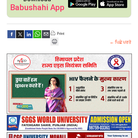
Babushahi App
← ਪਿਛੇ ਪਰਤੋ