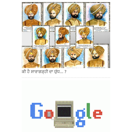
ਕੀ ਹੈ ਸਾਰਾਗੜ੍ਹੀ ਦਾ ਯੁੱਧ... ?