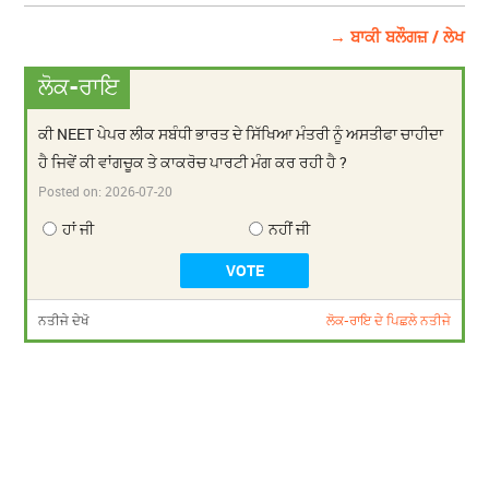
→ ਬਾਕੀ ਬਲੌਗਜ਼ / ਲੇਖ
ਲੋਕ-ਰਾਇ
ਕੀ NEET ਪੇਪਰ ਲੀਕ ਸਬੰਧੀ ਭਾਰਤ ਦੇ ਸਿੱਖਿਆ ਮੰਤਰੀ ਨੂੰ ਅਸਤੀਫਾ ਚਾਹੀਦਾ
ਹੈ ਜਿਵੇਂ ਕੀ ਵਾਂਗਚੂਕ ਤੇ ਕਾਕਰੋਚ ਪਾਰਟੀ ਮੰਗ ਕਰ ਰਹੀ ਹੈ ?
Posted on:
2026-07-20
ਹਾਂ ਜੀ
ਨਹੀਂ ਜੀ
ਨਤੀਜੇ ਦੇਖੋ
ਲੋਕ-ਰਾਇ ਦੇ ਪਿਛਲੇ ਨਤੀਜੇ