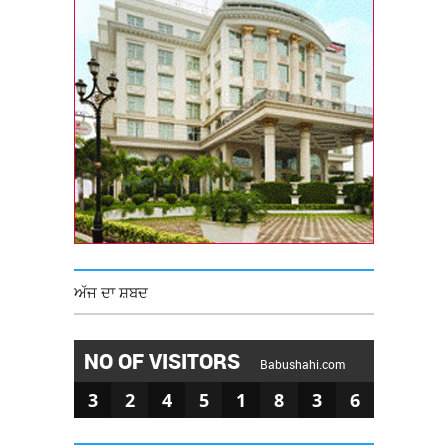
ਅੱਜ ਦਾ ਸ਼ਬਦ
NO OF VISITORS
Babushahi.com
3
2
4
5
1
8
3
6