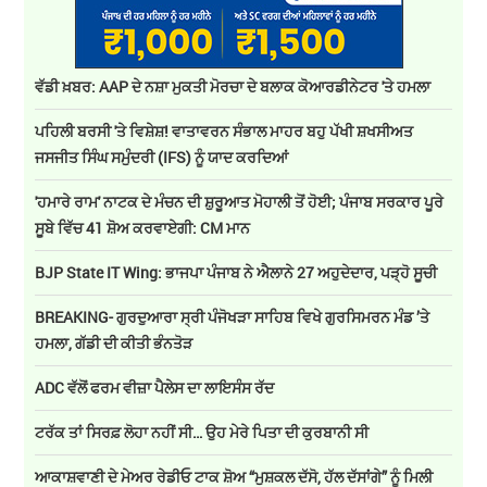
ਵੱਡੀ ਖ਼ਬਰ: AAP ਦੇ ਨਸ਼ਾ ਮੁਕਤੀ ਮੋਰਚਾ ਦੇ ਬਲਾਕ ਕੋਆਰਡੀਨੇਟਰ 'ਤੇ ਹਮਲਾ
ਪਹਿਲੀ ਬਰਸੀ 'ਤੇ ਵਿਸ਼ੇਸ਼! ਵਾਤਾਵਰਨ ਸੰਭਾਲ ਮਾਹਰ ਬਹੁ ਪੱਖੀ ਸ਼ਖਸੀਅਤ
ਜਸਜੀਤ ਸਿੰਘ ਸਮੁੰਦਰੀ (IFS) ਨੂੰ ਯਾਦ ਕਰਦਿਆਂ
'ਹਮਾਰੇ ਰਾਮ' ਨਾਟਕ ਦੇ ਮੰਚਨ ਦੀ ਸ਼ੁਰੂਆਤ ਮੋਹਾਲੀ ਤੋਂ ਹੋਈ; ਪੰਜਾਬ ਸਰਕਾਰ ਪੂਰੇ
ਸੂਬੇ ਵਿੱਚ 41 ਸ਼ੋਅ ਕਰਵਾਏਗੀ: CM ਮਾਨ
BJP State IT Wing: ਭਾਜਪਾ ਪੰਜਾਬ ਨੇ ਐਲਾਨੇ 27 ਅਹੁਦੇਦਾਰ, ਪੜ੍ਹੋ ਸੂਚੀ
BREAKING- ਗੁਰਦੁਆਰਾ ਸ੍ਰੀ ਪੰਜੋਖੜਾ ਸਾਹਿਬ ਵਿਖੇ ਗੁਰਸਿਮਰਨ ਮੰਡ ’ਤੇ
ਹਮਲਾ, ਗੱਡੀ ਦੀ ਕੀਤੀ ਭੰਨਤੋੜ
ADC ਵੱਲੋਂ ਫਰਮ ਵੀਜ਼ਾ ਪੈਲੇਸ ਦਾ ਲਾਇਸੰਸ ਰੱਦ
ਟਰੱਕ ਤਾਂ ਸਿਰਫ਼ ਲੋਹਾ ਨਹੀਂ ਸੀ… ਉਹ ਮੇਰੇ ਪਿਤਾ ਦੀ ਕੁਰਬਾਨੀ ਸੀ
ਆਕਾਸ਼ਵਾਣੀ ਦੇ ਮੇਅਰ ਰੇਡੀਓ ਟਾਕ ਸ਼ੋਅ “ਮੁਸ਼ਕਲ ਦੱਸੋ, ਹੱਲ ਦੱਸਾਂਗੇ” ਨੂੰ ਮਿਲੀ