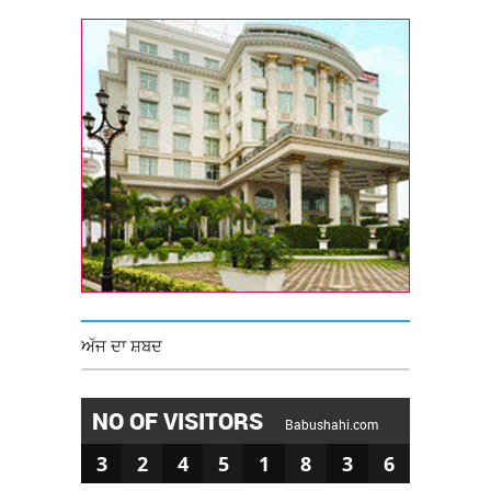
ਅੱਜ ਦਾ ਸ਼ਬਦ
NO OF VISITORS
Babushahi.com
3
2
4
5
1
8
3
6