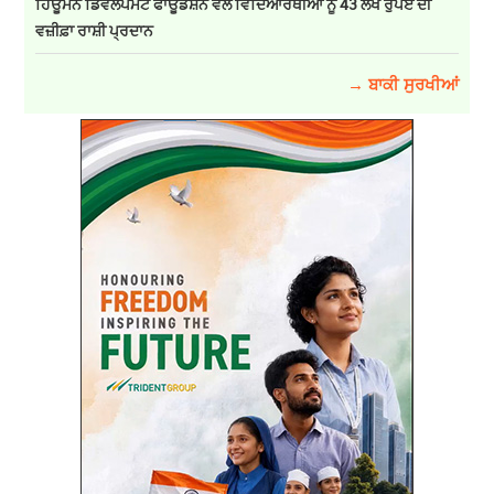
ਹਿਊਮਨ ਡਿਵੈਲਪਮੈਂਟ ਫਾਊਂਡੇਸ਼ਨ ਵੱਲੋਂ ਵਿਦਿਆਰਥੀਆਂ ਨੂੰ 43 ਲੱਖ ਰੁਪਏ ਦੀ
ਵਜ਼ੀਫ਼ਾ ਰਾਸ਼ੀ ਪ੍ਰਦਾਨ
→ ਬਾਕੀ ਸੁਰਖੀਆਂ