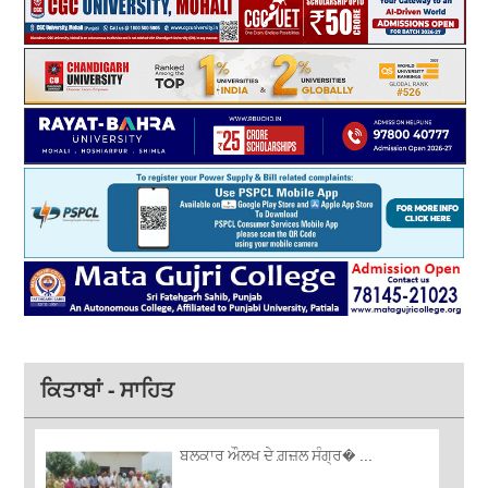
ਕਿਤਾਬਾਂ - ਸਾਹਿਤ
ਬਲਕਾਰ ਔਲਖ ਦੇ ਗ਼ਜ਼ਲ ਸੰਗ੍ਰ� ...