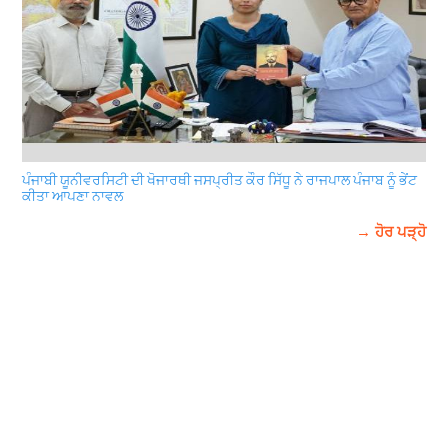
ਪੰਜਾਬੀ ਯੂਨੀਵਰਸਿਟੀ ਦੀ ਖੋਜਾਰਥੀ ਜਸਪ੍ਰੀਤ ਕੌਰ ਸਿੱਧੂ ਨੇ ਰਾਜਪਾਲ ਪੰਜਾਬ ਨੂੰ ਭੇਂਟ
ਕੀਤਾ ਆਪਣਾ ਨਾਵਲ
→ ਹੋਰ ਪੜ੍ਹੋ