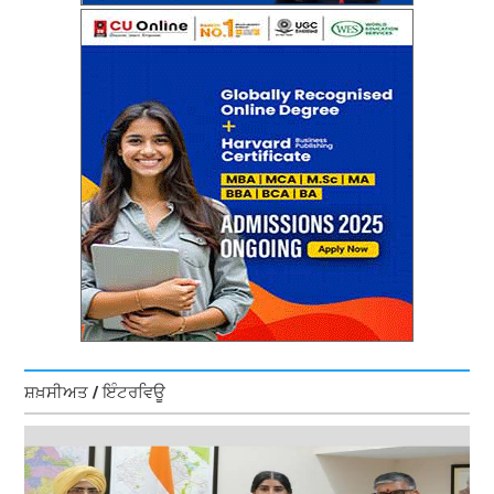
ਸ਼ਖ਼ਸੀਅਤ / ਇੰਟਰਵਿਊ