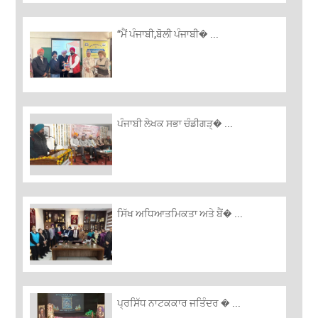
“ਮੈਂ ਪੰਜਾਬੀ,ਬੋਲੀ ਪੰਜਾਬੀ� ...
ਪੰਜਾਬੀ ਲੇਖਕ ਸਭਾ ਚੰਡੀਗੜ੍� ...
ਸਿੱਖ ਅਧਿਆਤਮਿਕਤਾ ਅਤੇ ਬੈਂ� ...
ਪ੍ਰਸਿੱਧ ਨਾਟਕਕਾਰ ਜਤਿੰਦਰ � ...