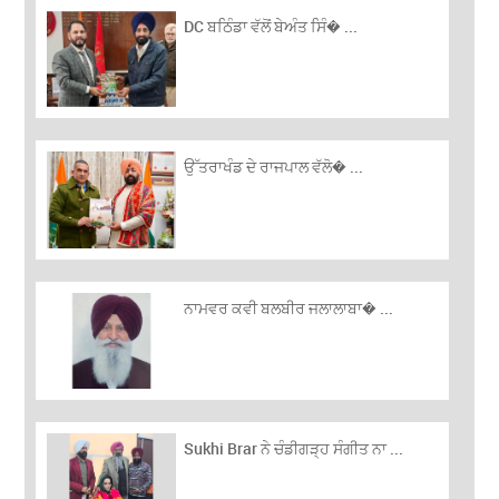
DC ਬਠਿੰਡਾ ਵੱਲੋਂ ਬੇਅੰਤ ਸਿੰ� ...
ਉੱਤਰਾਖੰਡ ਦੇ ਰਾਜਪਾਲ ਵੱਲੋ� ...
ਨਾਮਵਰ ਕਵੀ ਬਲਬੀਰ ਜਲਾਲਾਬਾ� ...
Sukhi Brar ਨੇ ਚੰਡੀਗੜ੍ਹ ਸੰਗੀਤ ਨਾ ...