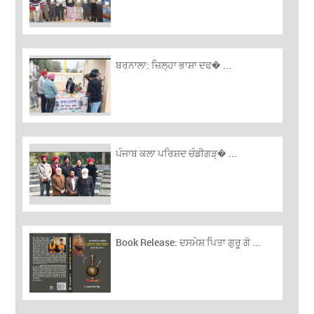
ਬਰਨਾਲਾ: ਜ਼ਿਲ੍ਹਾ ਭਾਸ਼ਾ ਦਫ� ...
ਪੰਜਾਬ ਕਲਾ ਪਰਿਸ਼ਦ ਚੰਡੀਗੜ੍� ...
Book Release: ਦਸਮੇਸ਼ ਪਿਤਾ ਗੁਰੂ ਗੋ ...