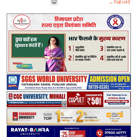
← ਪਿਛੇ ਪਰਤੋ