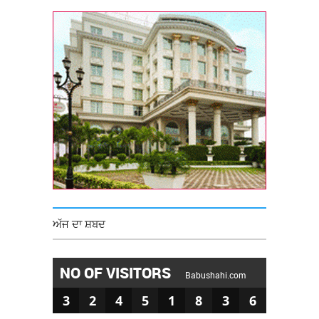
ਅੱਜ ਦਾ ਸ਼ਬਦ
NO OF VISITORS
Babushahi.com
3
2
4
5
1
8
3
6