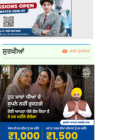
ਸੁਰਖੀਆਂ
ਬਾਕੀ ਸੁਰਖੀਆਂ