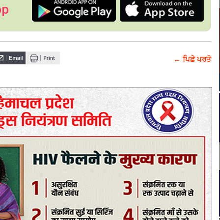
pp
← ਪਿਛੇ ਪਰਤੋ