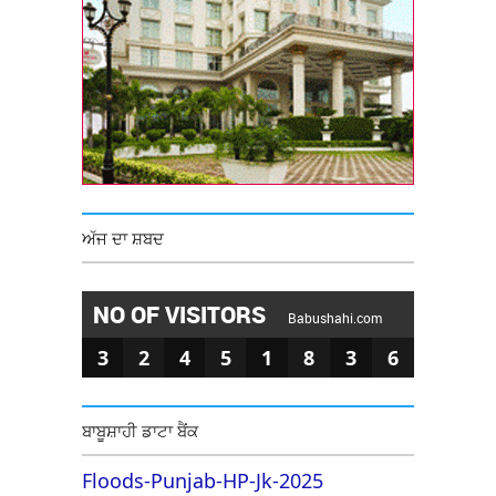
ਅੱਜ ਦਾ ਸ਼ਬਦ
NO OF VISITORS
Babushahi.com
3
2
4
5
1
8
3
6
ਬਾਬੂਸ਼ਾਹੀ ਡਾਟਾ ਬੈਂਕ
Floods-Punjab-HP-Jk-2025