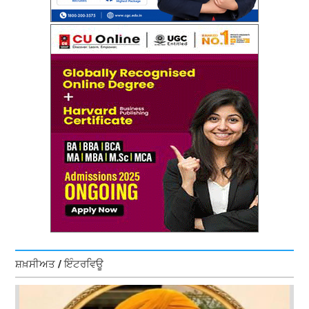
ਸ਼ਖ਼ਸੀਅਤ / ਇੰਟਰਵਿਊ