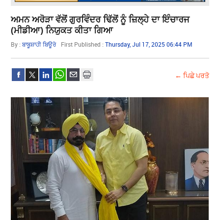
ਅਮਨ ਅਰੋੜਾ ਵੱਲੋਂ ਗੁਰਵਿੰਦਰ ਢਿੱਲੋਂ ਨੂੰ ਜ਼ਿਲ੍ਹੇ ਦਾ ਇੰਚਾਰਜ
(ਮੀਡੀਆ) ਨਿਯੁਕਤ ਕੀਤਾ ਗਿਆ
By :
ਬਾਬੂਸ਼ਾਹੀ ਬਿਊਰੋ
First Published :
Thursday, Jul 17, 2025 06:44 PM
← ਪਿਛੇ ਪਰਤੋ