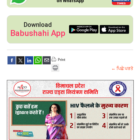
on WhatsApp
Download
Babushahi App
← ਪਿਛੇ ਪਰਤੋ