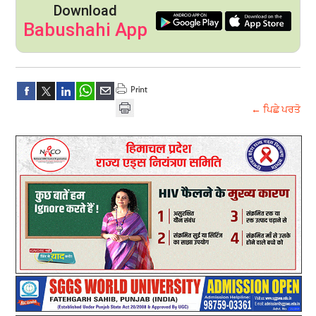
Download
Babushahi App
← ਪਿਛੇ ਪਰਤੋ