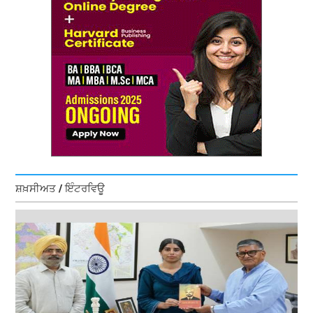
ਸ਼ਖ਼ਸੀਅਤ / ਇੰਟਰਵਿਊ