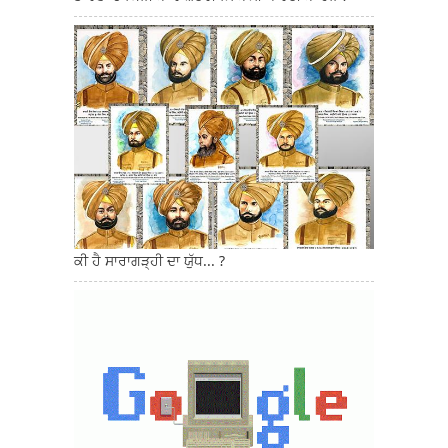
ਕੀ ਹੈ ਸਾਰਾਗੜ੍ਹੀ ਦਾ ਯੁੱਧ... ?