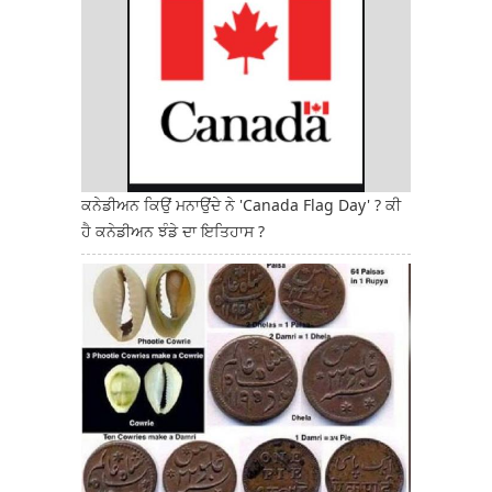
ਕਨੇਡੀਅਨ ਕਿਉਂ ਮਨਾਉਂਦੇ ਨੇ 'Canada Flag Day' ? ਕੀ
ਹੈ ਕਨੇਡੀਅਨ ਝੰਡੇ ਦਾ ਇਤਿਹਾਸ ?