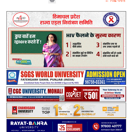
← ਪਿਛੇ ਪਰਤੋ