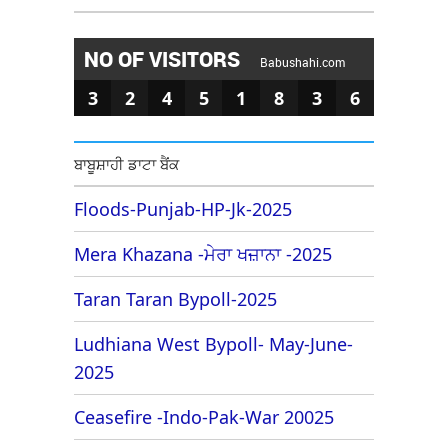
NO OF VISITORS
Babushahi.com
3
2
4
5
1
8
3
6
ਬਾਬੂਸ਼ਾਹੀ ਡਾਟਾ ਬੈਂਕ
Floods-Punjab-HP-Jk-2025
Mera Khazana -ਮੇਰਾ ਖਜ਼ਾਨਾ -2025
Taran Taran Bypoll-2025
Ludhiana West Bypoll- May-June-
2025
Ceasefire -Indo-Pak-War 20025